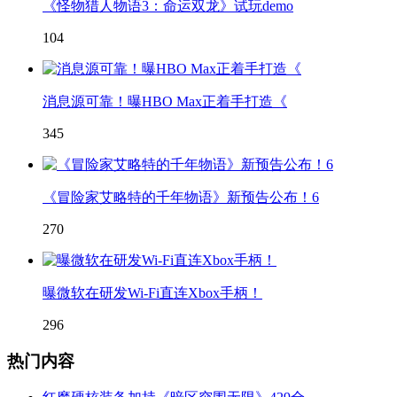
《怪物猎人物语3：命运双龙》试玩demo
104
消息源可靠！曝HBO Max正着手打造《
345
《冒险家艾略特的千年物语》新预告公布！6
270
曝微软在研发Wi-Fi直连Xbox手柄！
296
热门内容