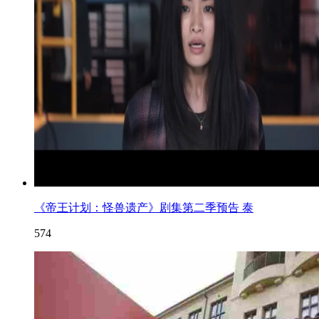
《帝王计划：怪兽遗产》剧集第二季预告 泰
574