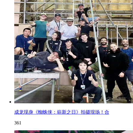
成龙现身《蜘蛛侠：崭新之日》拍摄现场！合
361