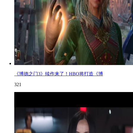
《博德之门3》续作来了！HBO将打造《博
321