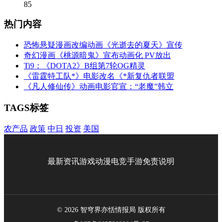
85
热门内容
恐怖悬疑漫画改编动画《光逝去的夏天》宣传
奇幻漫画《桃源暗鬼》宣布动画化 PV放出
Ti9：《DOTA2》B组第7轮OG精灵
《雷霆特工队*》电影改名《*新复仇者联盟
《凡人修仙传》动画电影官宣：“老魔”韩立
TAGS标签
农产品
政策
中日
投资
美国
最新资讯
游戏
动漫
电竞
手游
免责说明
© 2026 智穹界亦恬情报局 版权所有