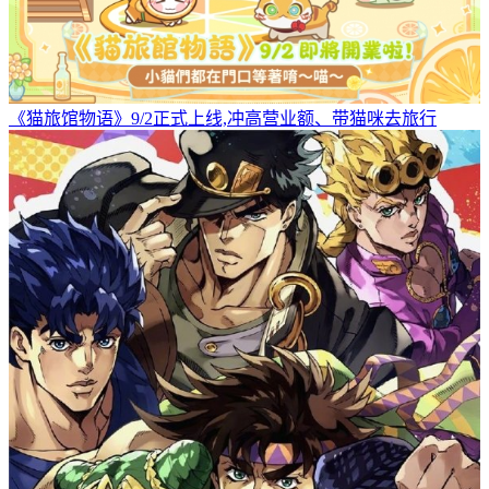
《猫旅馆物语》9/2正式上线,冲高营业额、带猫咪去旅行