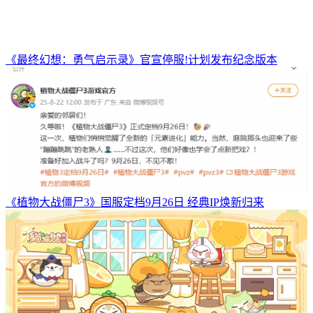
《最终幻想：勇气启示录》官宣停服!计划发布纪念版本
《植物大战僵尸3》国服定档9月26日 经典IP焕新归来