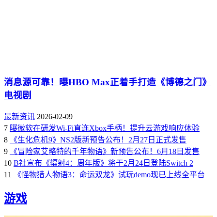
消息源可靠！曝HBO Max正着手打造《博德之门》
电视剧
最新资讯
2026-02-09
7
曝微软在研发Wi-Fi直连Xbox手柄！提升云游戏响应体验
8
《生化危机9》NS2版新预告公布！2月27日正式发售
9
《冒险家艾略特的千年物语》新预告公布！6月18日发售
10
B社宣布《辐射4：周年版》将于2月24日登陆Switch 2
11
《怪物猎人物语3：命运双龙》试玩demo现已上线全平台
游戏