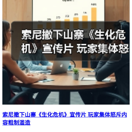
索尼撤下山寨《生化危机》宣传片 玩家集体怒斥内
容粗制滥造