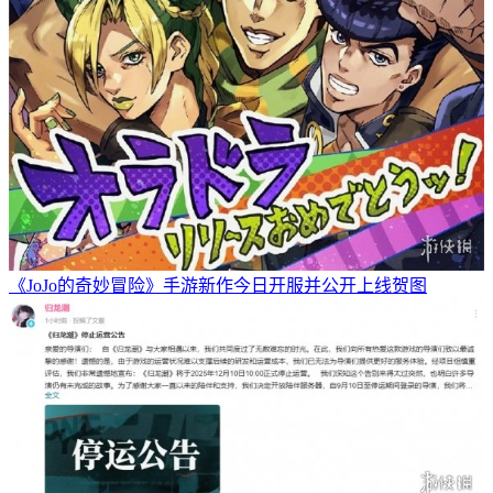
《JoJo的奇妙冒险》手游新作今日开服并公开上线贺图