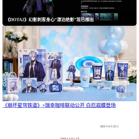
《DOTA2》幻影刺客身心“漂泊绝影”现已推出
《崩坏星穹铁道》×瑞幸咖啡联动公开 白厄遐蝶登场