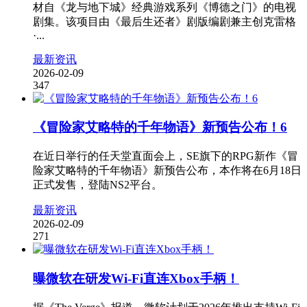
材自《龙与地下城》经典游戏系列《博德之门》的电视
剧集。该项目由《最后生还者》剧版编剧兼主创克雷格
·...
最新资讯
2026-02-09
347
《冒险家艾略特的千年物语》新预告公布！6
在近日举行的任天堂直面会上，SE旗下的RPG新作《冒
险家艾略特的千年物语》新预告公布，本作将在6月18日
正式发售，登陆NS2平台。
最新资讯
2026-02-09
271
曝微软在研发Wi-Fi直连Xbox手柄！