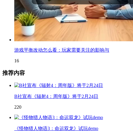
游戏平衡改动怎么看：玩家需要关注的影响与
16
推荐内容
B社宣布《辐射4：周年版》将于2月24日
220
《怪物猎人物语3：命运双龙》试玩demo