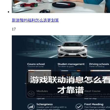
新游预约福利怎么选更划算
17