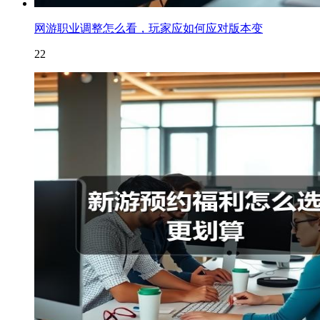
网游职业调整怎么看，玩家应如何应对版本变
22