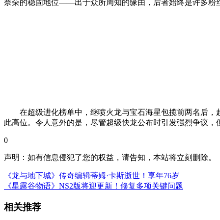
奈朵的稳固地位——出于众所周知的缘由，后者始终是许多粉
在超级进化榜单中，继喷火龙与宝石海星包揽前两名后，超级
此高位。令人意外的是，尽管超级快龙公布时引发强烈争议，
0
声明：如有信息侵犯了您的权益，请告知，本站将立刻删除。
《龙与地下城》传奇编辑蒂姆·卡斯逝世！享年76岁
《星露谷物语》NS2版将迎更新！修复多项关键问题
相关推荐