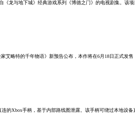
一部取材自《龙与地下城》经典游戏系列《博德之门》的电视剧集。该项
险家艾略特的千年物语》新预告公布，本作将在6月18日正式发售
i-Fi直连的Xbox手柄，基于内部路线图泄露。该手柄可绕过本地设备直