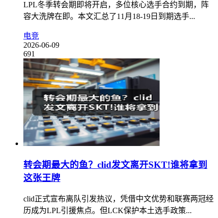
LPL冬季转会期即将开启，多位核心选手合约到期，阵
容大洗牌在即。本文汇总了11月18-19日到期选手...
电竞
2026-06-09
691
转会期最大的鱼？clid发文离开SKT!谁将拿到
这张王牌
clid正式宣布离队引发热议，凭借中文优势和联赛两冠经
历成为LPL引援焦点。但LCK保护本土选手政策...