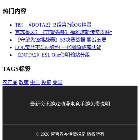
热门内容
Ti9：《DOTA2》B组第7轮OG精灵
克苏鲁风？《守望先锋》禅雅塔新传奇皮肤“
《守望先锋挑战赛》S3决赛战报 鏖战五局
LOL宝蓝不与iG续约 一张图隐藏离队背
《DOTA2》ESL One伯明翰站分组
TAGS标签
农产品
政策
中日
投资
美国
最新资讯
游戏
动漫
电竞
手游
免责说明
© 2026 智穹界亦恬情报局 版权所有