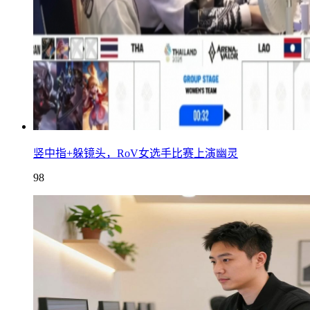
竖中指+躲镜头，RoV女选手比赛上演幽灵
98