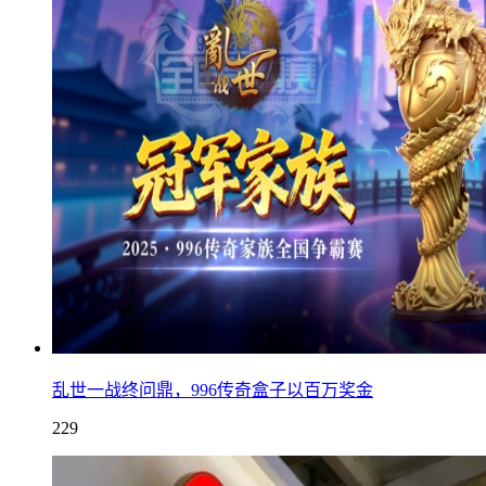
乱世一战终问鼎，996传奇盒子以百万奖金
229