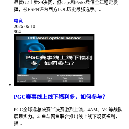
尽管G2止步S9决赛，但Caps和Perkz凭借全年稳定发
挥，被ESPN评为西方LOL历史最强选手。...
电竞
2026-06-10
904
PGC赛事线上线下福利多，如何参与？
PGC全球邀总决赛半决赛激烈上演，4AM、VC等战队
展现实力。斗鱼与网鱼联合推出线上线下观赛福利，
提...