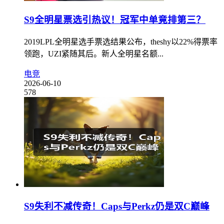
S9全明星票选引热议！冠军中单竟排第三？
2019LPL全明星选手票选结果公布，theshy以22%得票率
领跑，UZI紧随其后。新人全明星名额...
电竞
2026-06-10
578
S9失利不减传奇！Caps与Perkz仍是双C巅峰