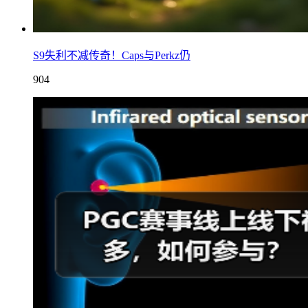
S9失利不减传奇！Caps与Perkz仍
904