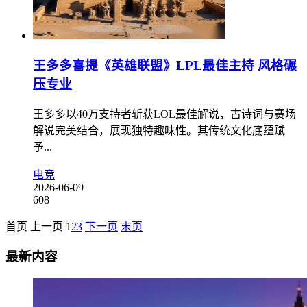
王多多喜提《英雄联盟》LPL最佳主持 风格碾
压专业
王多多以40万支持者斩获LOL最佳解说，古诗词与赛场
解说完美结合，展现独特趣味性。其传统文化底蕴赋
予...
电竞
2026-06-09
608
首页
上一页
1
2
3
下一页
末页
最新内容