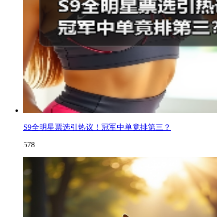
S9全明星票选引热议！冠军中单竟排第三？
578