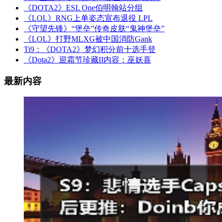
《DOTA2》ESL One伯明翰站分组
《LOL》RNG上单姿态宣布退役 LPL
《守望先锋》“堡垒”传奇皮肤“鬼神堡垒”
《LOL》打野MLXG被中国消防Gank
Ti9：《DOTA2》梦幻积分前十选手登
《Dota2》迎霜节珍藏II内容：巫妖喜
最新内容