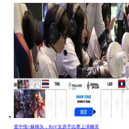
竖中指+躲镜头，RoV女选手比赛上演幽灵