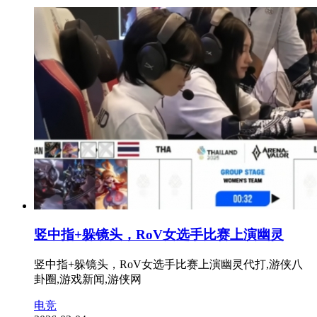
竖中指+躲镜头，RoV女选手比赛上演幽灵
竖中指+躲镜头，RoV女选手比赛上演幽灵代打,游侠八
卦圈,游戏新闻,游侠网
电竞