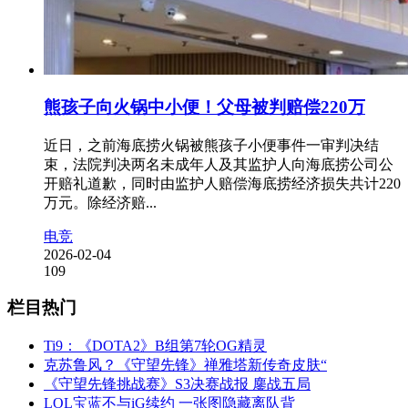
熊孩子向火锅中小便！父母被判赔偿220万
近日，之前海底捞火锅被熊孩子小便事件一审判决结
束，法院判决两名未成年人及其监护人向海底捞公司公
开赔礼道歉，同时由监护人赔偿海底捞经济损失共计220
万元。除经济赔...
电竞
2026-02-04
109
栏目热门
Ti9：《DOTA2》B组第7轮OG精灵
克苏鲁风？《守望先锋》禅雅塔新传奇皮肤“
《守望先锋挑战赛》S3决赛战报 鏖战五局
LOL宝蓝不与iG续约 一张图隐藏离队背