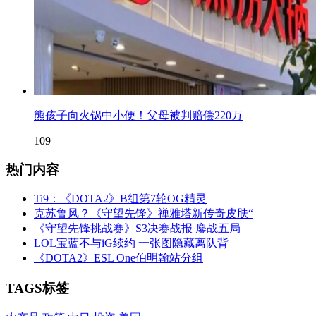
熊孩子向火锅中小便！父母被判赔偿220万
109
热门内容
Ti9：《DOTA2》B组第7轮OG精灵
克苏鲁风？《守望先锋》禅雅塔新传奇皮肤“
《守望先锋挑战赛》S3决赛战报 鏖战五局
LOL宝蓝不与iG续约 一张图隐藏离队背
《DOTA2》ESL One伯明翰站分组
TAGS标签