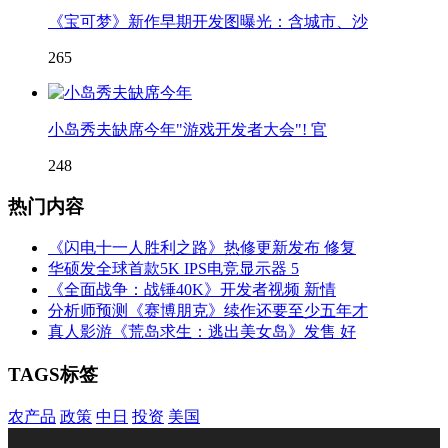
《宝可梦》新作早期开发图曝光：含城市、沙
265
小岛秀夫缺席今年"游戏开发者大会"! 官
248
热门内容
《闪电十一人胜利之路》热修更新发布 修复
华硕发全球首款5K IPS电竞显示器 5
《全面战争：战锤40K》开发者视频 新情
分析师预测《赛博朋克》续作还要至少五年才
真人影游《荒岛求生：逃出美女岛》发售 好
TAGS标签
农产品
政策
中日
投资
美国