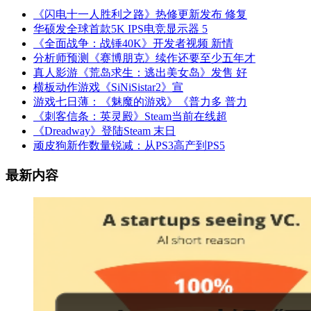
《闪电十一人胜利之路》热修更新发布 修复
华硕发全球首款5K IPS电竞显示器 5
《全面战争：战锤40K》开发者视频 新情
分析师预测《赛博朋克》续作还要至少五年才
真人影游《荒岛求生：逃出美女岛》发售 好
横板动作游戏《SiNiSistar2》宣
游戏七日薄：《魅魔的游戏》《普力多 普力
《刺客信条：英灵殿》Steam当前在线超
《Dreadway》登陆Steam 末日
顽皮狗新作数量锐减：从PS3高产到PS5
最新内容