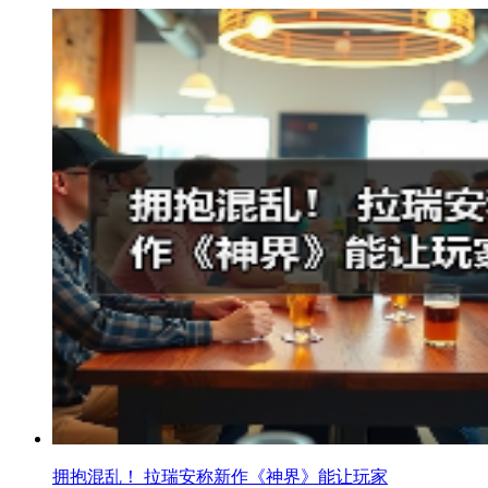
拥抱混乱！ 拉瑞安称新作《神界》能让玩家