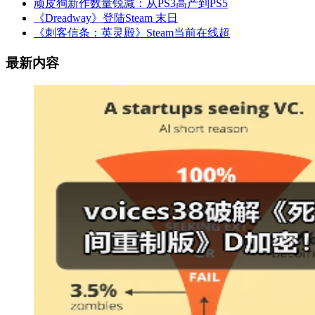
顽皮狗新作数量锐减：从PS3高产到PS5
《Dreadway》登陆Steam 末日
《刺客信条：英灵殿》Steam当前在线超
最新内容