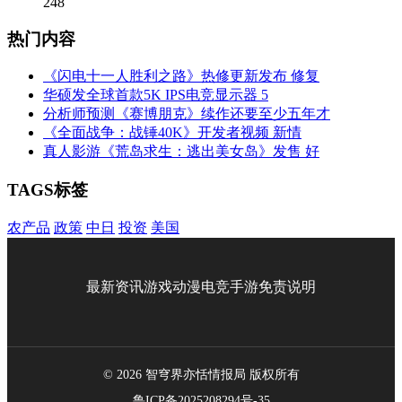
248
热门内容
《闪电十一人胜利之路》热修更新发布 修复
华硕发全球首款5K IPS电竞显示器 5
分析师预测《赛博朋克》续作还要至少五年才
《全面战争：战锤40K》开发者视频 新情
真人影游《荒岛求生：逃出美女岛》发售 好
TAGS标签
农产品
政策
中日
投资
美国
最新资讯
游戏
动漫
电竞
手游
免责说明
© 2026 智穹界亦恬情报局 版权所有
鲁ICP备2025208294号-35