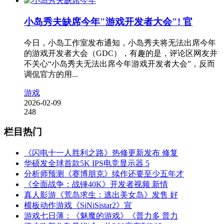
小岛秀夫缺席今年"游戏开发者大会"! 官
今日，小岛工作室发布通知，小岛秀夫将无法出席今年
的游戏开发者大会（GDC），有趣的是，评论区网友并
不关心“小岛秀夫无法出席今年游戏开发者大会”，反而
调侃官方的用...
游戏
2026-02-09
248
栏目热门
《闪电十一人胜利之路》热修更新发布 修复
华硕发全球首款5K IPS电竞显示器 5
分析师预测《赛博朋克》续作还要至少五年才
《全面战争：战锤40K》开发者视频 新情
真人影游《荒岛求生：逃出美女岛》发售 好
横板动作游戏《SiNiSistar2》宣
游戏七日薄：《魅魔的游戏》《普力多 普力