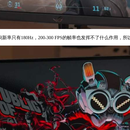
只有180Hz，200-300 FPS的帧率也发挥不了什么作用，