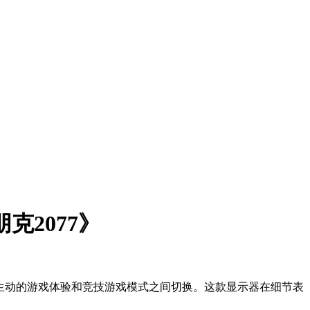
克2077》
浸式/生动的游戏体验和竞技游戏模式之间切换。这款显示器在细节表