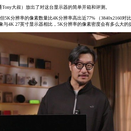
Tony大叔）放出了对这台显示器的简单开箱和评测。
辨率的像素数量比4K分辨率高出近77% （3840x2160对比51
与4K 27英寸显示器相比，5K分辨率的像素密度会有多么大的