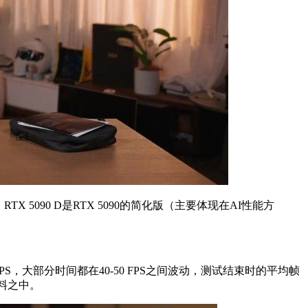
RTX 5090 D是RTX 5090的简化版（主要体现在AI性能方
PS，大部分时间都在40-50 FPS之间波动，测试结束时的平均帧
意料之中。