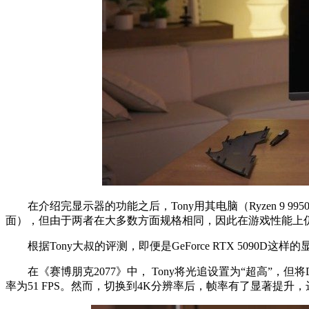
在介绍完显示器的功能之后，Tony用其电脑（Ryzen 9 995
面），但由于两者在大多数方面规格相同，因此在游戏性能上仍然与
根据Tony大叔的评测，即便是GeForce RTX 5090D这
在《赛博朋克2077》中， Tony将光追设置为“超高”，但
率为51 FPS。然而，切换到4K分辨率后，帧率有了显著提升，达到