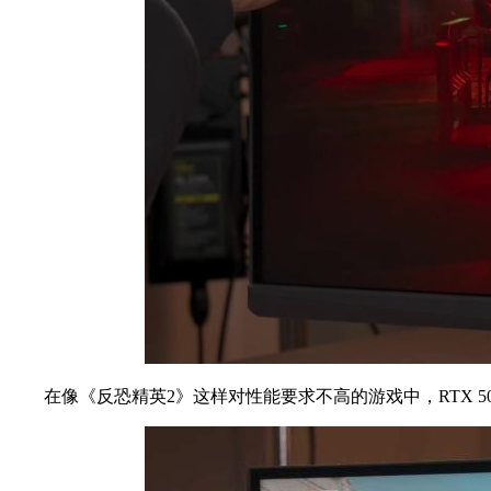
在像《反恐精英2》这样对性能要求不高的游戏中，RTX 509