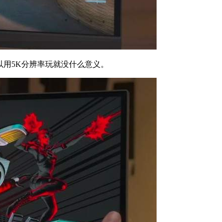
所以用5K分辨率玩就没什么意义。