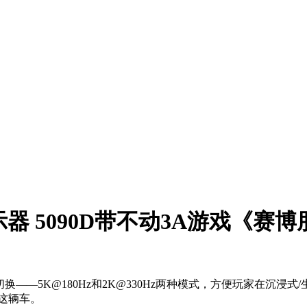
器 5090D带不动3A游戏《赛博朋
切换——5K@180Hz和2K@330Hz两种模式，方便玩家在沉
动这辆车。