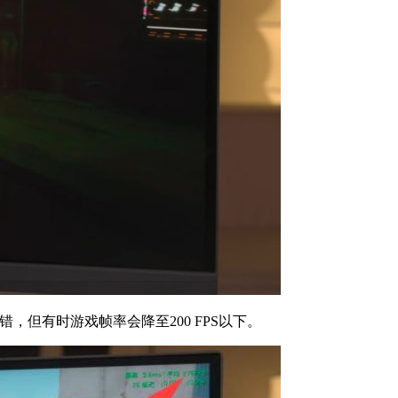
错，但有时游戏帧率会降至200 FPS以下。