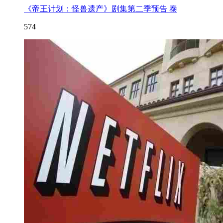
《帝王计划：怪兽遗产》剧集第二季预告 泰
574