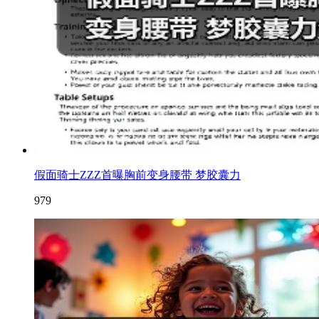
假面骑士ZZZ首曝胸前变身腰带 梦胶囊力
979