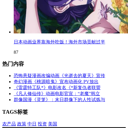
日本动画业界靠海外吃饭！海外市场贡献过半
87
热门内容
恐怖悬疑漫画改编动画《光逝去的夏天》宣传
奇幻漫画《桃源暗鬼》宣布动画化 PV放出
《雷霆特工队*》电影改名《*新复仇者联盟
《凡人修仙传》动画电影官宣：“老魔”韩立
群像国漫《灵笼》：末日群像下的人性试炼与
TAGS标签
农产品
政策
中日
投资
美国