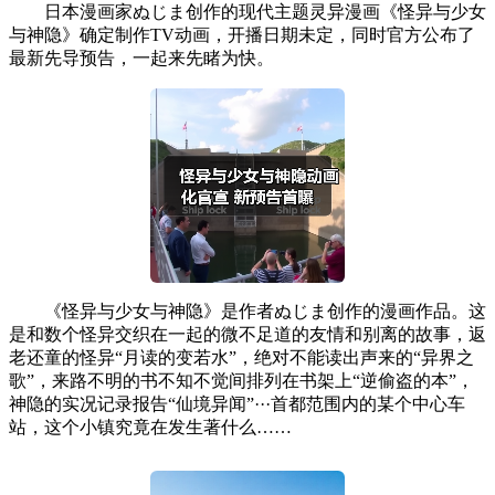
日本漫画家ぬじま创作的现代主题灵异漫画《怪异与少女
与神隐》确定制作TV动画，开播日期未定，同时官方公布了
最新先导预告，一起来先睹为快。
《怪异与少女与神隐》是作者ぬじま创作的漫画作品。这
是和数个怪异交织在一起的微不足道的友情和别离的故事，返
老还童的怪异“月读的变若水”，绝对不能读出声来的“异界之
歌”，来路不明的书不知不觉间排列在书架上“逆偷盗的本”，
神隐的实况记录报告“仙境异闻”···首都范围内的某个中心车
站，这个小镇究竟在发生著什么……