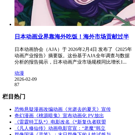
日本动画业界靠海外吃饭！海外市场贡献过半
日本动画协会（AJA）于 2026年2月4日 发布了《2025年
动画产业报告》摘要版。这份基于AJA全年调查与数据
分析的报告揭示，日本动画产业市场规模同比增长1...
动漫
2026-02-09
87
栏目热门
恐怖悬疑漫画改编动画《光逝去的夏天》宣传
奇幻漫画《桃源暗鬼》宣布动画化 PV放出
《雷霆特工队*》电影改名《*新复仇者联盟
《凡人修仙传》动画电影官宣：“老魔”韩立
群像国漫《灵笼》：末日群像下的人性试炼与