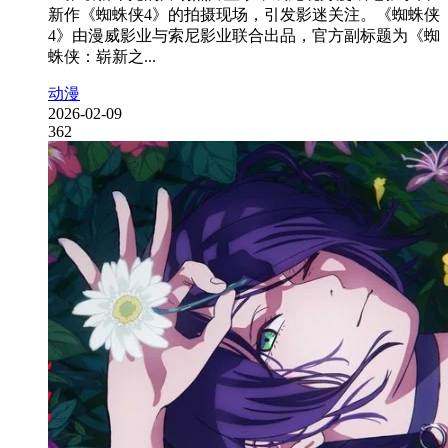
新作《蜘蛛侠4》的拍摄现场，引发影迷关注。《蜘蛛侠
4》由漫威影业与索尼影业联合出品，官方副标题为《蜘
蛛侠：崭新之...
动漫
2026-02-09
362