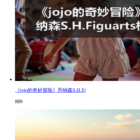
《jojo的奇妙冒险》乔纳森S.H.Fi
889