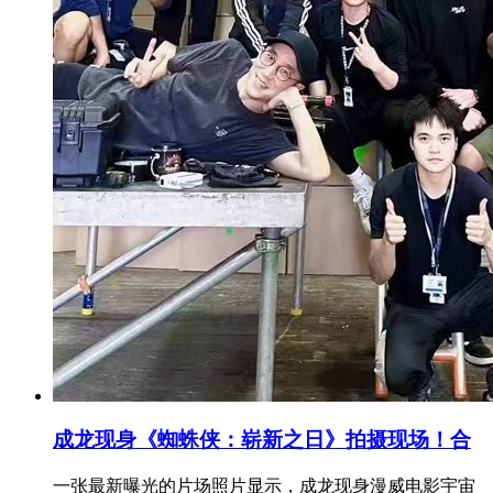
成龙现身《蜘蛛侠：崭新之日》拍摄现场！合
一张最新曝光的片场照片显示，成龙现身漫威电影宇宙