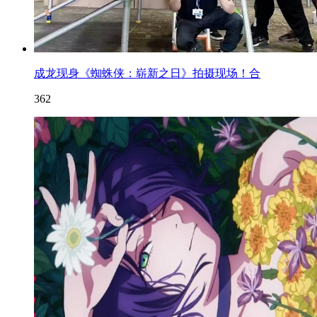
成龙现身《蜘蛛侠：崭新之日》拍摄现场！合
362