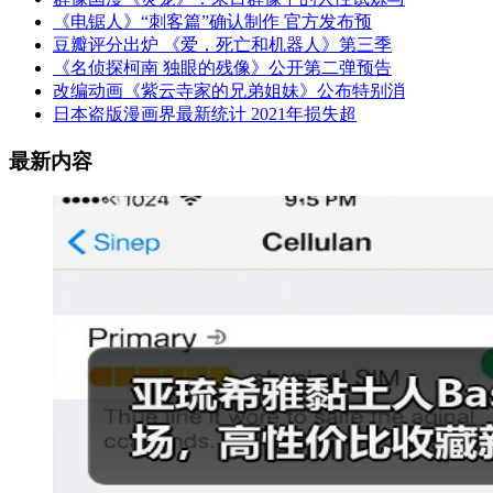
《电锯人》“刺客篇”确认制作 官方发布预
豆瓣评分出炉 《爱，死亡和机器人》第三季
《名侦探柯南 独眼的残像》公开第二弹预告
改编动画《紫云寺家的兄弟姐妹》公布特别消
日本盗版漫画界最新统计 2021年损失超
最新内容