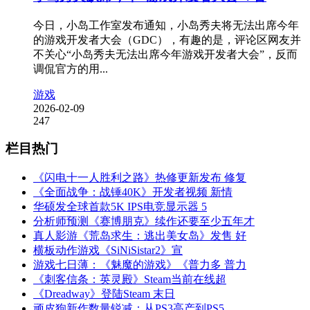
今日，小岛工作室发布通知，小岛秀夫将无法出席今年
的游戏开发者大会（GDC），有趣的是，评论区网友并
不关心“小岛秀夫无法出席今年游戏开发者大会”，反而
调侃官方的用...
游戏
2026-02-09
247
栏目热门
《闪电十一人胜利之路》热修更新发布 修复
《全面战争：战锤40K》开发者视频 新情
华硕发全球首款5K IPS电竞显示器 5
分析师预测《赛博朋克》续作还要至少五年才
真人影游《荒岛求生：逃出美女岛》发售 好
横板动作游戏《SiNiSistar2》宣
游戏七日薄：《魅魔的游戏》《普力多 普力
《刺客信条：英灵殿》Steam当前在线超
《Dreadway》登陆Steam 末日
顽皮狗新作数量锐减：从PS3高产到PS5