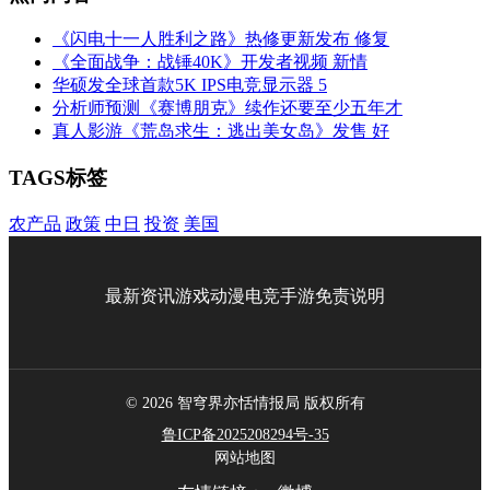
《闪电十一人胜利之路》热修更新发布 修复
《全面战争：战锤40K》开发者视频 新情
华硕发全球首款5K IPS电竞显示器 5
分析师预测《赛博朋克》续作还要至少五年才
真人影游《荒岛求生：逃出美女岛》发售 好
TAGS标签
农产品
政策
中日
投资
美国
最新资讯
游戏
动漫
电竞
手游
免责说明
© 2026 智穹界亦恬情报局 版权所有
鲁ICP备2025208294号-35
网站地图