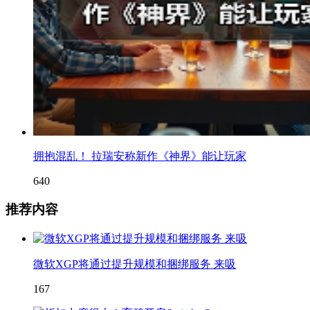
拥抱混乱！ 拉瑞安称新作《神界》能让玩家
640
推荐内容
微软XGP将通过提升规模和捆绑服务 来吸
167