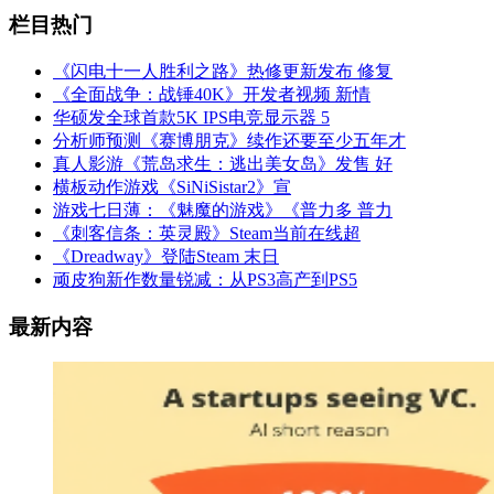
栏目热门
《闪电十一人胜利之路》热修更新发布 修复
《全面战争：战锤40K》开发者视频 新情
华硕发全球首款5K IPS电竞显示器 5
分析师预测《赛博朋克》续作还要至少五年才
真人影游《荒岛求生：逃出美女岛》发售 好
横板动作游戏《SiNiSistar2》宣
游戏七日薄：《魅魔的游戏》《普力多 普力
《刺客信条：英灵殿》Steam当前在线超
《Dreadway》登陆Steam 末日
顽皮狗新作数量锐减：从PS3高产到PS5
最新内容