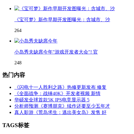
《宝可梦》新作早期开发图曝光：含城市、沙
264
小岛秀夫缺席今年"游戏开发者大会"! 官
248
热门内容
《闪电十一人胜利之路》热修更新发布 修复
《全面战争：战锤40K》开发者视频 新情
华硕发全球首款5K IPS电竞显示器 5
分析师预测《赛博朋克》续作还要至少五年才
真人影游《荒岛求生：逃出美女岛》发售 好
TAGS标签