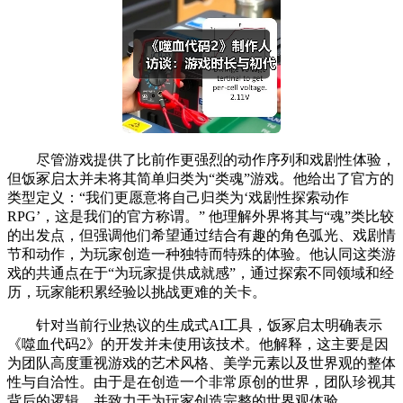
尽管游戏提供了比前作更强烈的动作序列和戏剧性体验，
但饭冢启太并未将其简单归类为“类魂”游戏。他给出了官方的
类型定义：“我们更愿意将自己归类为‘戏剧性探索动作
RPG’，这是我们的官方称谓。” 他理解外界将其与“魂”类比较
的出发点，但强调他们希望通过结合有趣的角色弧光、戏剧情
节和动作，为玩家创造一种独特而特殊的体验。他认同这类游
戏的共通点在于“为玩家提供成就感”，通过探索不同领域和经
历，玩家能积累经验以挑战更难的关卡。
针对当前行业热议的生成式AI工具，饭冢启太明确表示
《噬血代码2》的开发并未使用该技术。他解释，这主要是因
为团队高度重视游戏的艺术风格、美学元素以及世界观的整体
性与自洽性。由于是在创造一个非常原创的世界，团队珍视其
背后的逻辑，并致力于为玩家创造完整的世界观体验。