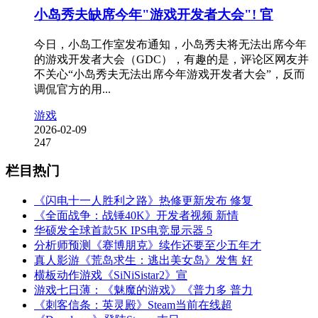
小岛秀夫缺席今年"游戏开发者大会"! 官
今日，小岛工作室发布通知，小岛秀夫将无法出席今年
的游戏开发者大会（GDC），有趣的是，评论区网友并
不关心“小岛秀夫无法出席今年游戏开发者大会”，反而
调侃官方的用...
游戏
2026-02-09
247
栏目热门
《闪电十一人胜利之路》热修更新发布 修复
《全面战争：战锤40K》开发者视频 新情
华硕发全球首款5K IPS电竞显示器 5
分析师预测《赛博朋克》续作还要至少五年才
真人影游《荒岛求生：逃出美女岛》发售 好
横板动作游戏《SiNiSistar2》宣
游戏七日薄：《魅魔的游戏》《普力多 普力
《刺客信条：英灵殿》Steam当前在线超