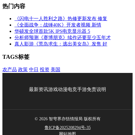
热门内容
《闪电十一人胜利之路》热修更新发布 修复
《全面战争：战锤40K》开发者视频 新情
华硕发全球首款5K IPS电竞显示器 5
分析师预测《赛博朋克》续作还要至少五年才
真人影游《荒岛求生：逃出美女岛》发售 好
TAGS标签
农产品
政策
中日
投资
美国
最新资讯
游戏
动漫
电竞
手游
免责说明
© 2026 智穹界亦恬情报局 版权所有
鲁ICP备2025208294号-35
网站地图