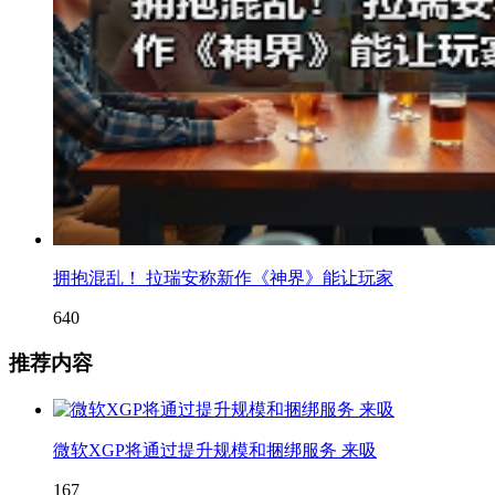
拥抱混乱！ 拉瑞安称新作《神界》能让玩家
640
推荐内容
微软XGP将通过提升规模和捆绑服务 来吸
167