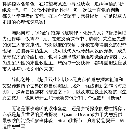
将操控四名角色，在绝望与紧迫中寻找线索，追缉神秘的“折
纸杀手”。每一次微小谨慎的推理，每一次源于直觉的判断，
都关乎幸存者的安危。在这个侦探季，亲身经历一桩足以载入
史册的心理惊悚悬案!
与此同时，QD金字招牌《底特律：化身为人》2折强势助
力侦探季，仅需27.2元。在这次侦探节中，请特别关注最先进
的仿生人警探康纳。您将以他的视角，穿梭在赛博朋克的犯罪
现场，追捕异常仿生人。您可以代入他冷酷高效的形象，成为
坚守程序的冷酷机器。也可以选择感知他逐渐觉醒的情感，成
为觉醒人性的末世救世主。您的每一次抉择，都将重塑这座城
市人类与机械文明的未来!
除此之外，《超凡双生》以6.8元史低价邀您探索祖迪和
艾登跨越两个世界的超自然谜团。此外，玩法创新之作《时之
刃》、深海冒险题材《碧波之下》，以及末世废土风格的《尘
路之旅》，也同步开启1折最新史低折扣，个位数即可畅玩!
无论是雨夜追凶的紧张窒息，还是赛博探案的理性博弈，
亦或是超凡世界的灵魂探秘，Quantic Dream致力于为您提供
最极致的沉浸式叙事体验。Steam侦探节，真相待您揭开，命
运由您书写!