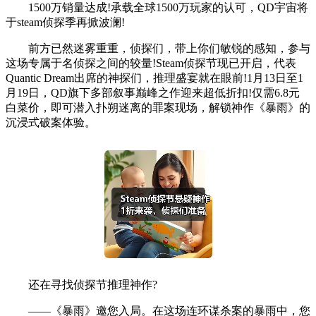
1500万销量达成!承载全球1500万玩家的认可，QD宇宙将
于steam侦探季再掀波澜!
前方已然迷雾重重，侦探们，带上你们敏锐的感知，参与
这场专属于名侦探之间的较量!Steam侦探节现已开启，代表
Quantic Dream出席的神探们，推理盛宴就在眼前!1月13日至1
月19日，QD旗下多部叙事巅峰之作迎来超低折扣!仅需6.8元
白菜价，即可潜入扑朔迷离的罪案现场，解锁神作《暴雨》的
沉浸式破案体验。
还在寻找侦探节推理神作?
——《暴雨》邀您入局。在这场连环谋杀案的暴雨中，您