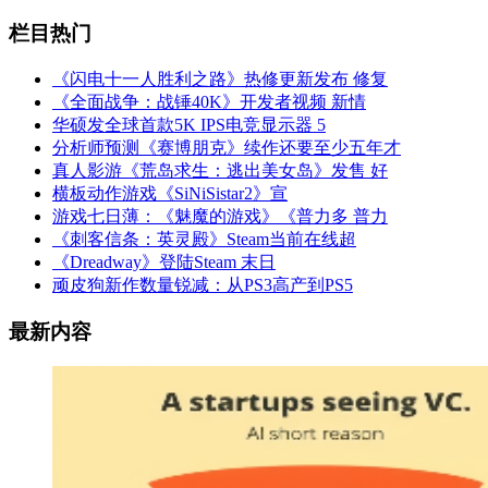
栏目热门
《闪电十一人胜利之路》热修更新发布 修复
《全面战争：战锤40K》开发者视频 新情
华硕发全球首款5K IPS电竞显示器 5
分析师预测《赛博朋克》续作还要至少五年才
真人影游《荒岛求生：逃出美女岛》发售 好
横板动作游戏《SiNiSistar2》宣
游戏七日薄：《魅魔的游戏》《普力多 普力
《刺客信条：英灵殿》Steam当前在线超
《Dreadway》登陆Steam 末日
顽皮狗新作数量锐减：从PS3高产到PS5
最新内容