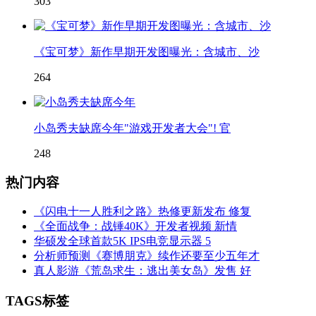
303
《宝可梦》新作早期开发图曝光：含城市、沙
264
小岛秀夫缺席今年"游戏开发者大会"! 官
248
热门内容
《闪电十一人胜利之路》热修更新发布 修复
《全面战争：战锤40K》开发者视频 新情
华硕发全球首款5K IPS电竞显示器 5
分析师预测《赛博朋克》续作还要至少五年才
真人影游《荒岛求生：逃出美女岛》发售 好
TAGS标签