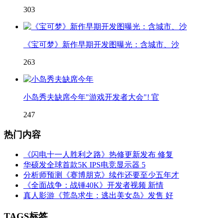
303
《宝可梦》新作早期开发图曝光：含城市、沙
263
小岛秀夫缺席今年"游戏开发者大会"! 官
247
热门内容
《闪电十一人胜利之路》热修更新发布 修复
华硕发全球首款5K IPS电竞显示器 5
分析师预测《赛博朋克》续作还要至少五年才
《全面战争：战锤40K》开发者视频 新情
真人影游《荒岛求生：逃出美女岛》发售 好
TAGS标签