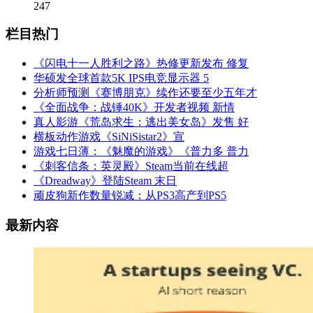
247
栏目热门
《闪电十一人胜利之路》热修更新发布 修复
华硕发全球首款5K IPS电竞显示器 5
分析师预测《赛博朋克》续作还要至少五年才
《全面战争：战锤40K》开发者视频 新情
真人影游《荒岛求生：逃出美女岛》发售 好
横板动作游戏《SiNiSistar2》宣
游戏七日薄：《魅魔的游戏》《普力多 普力
《刺客信条：英灵殿》Steam当前在线超
《Dreadway》登陆Steam 末日
顽皮狗新作数量锐减：从PS3高产到PS5
最新内容