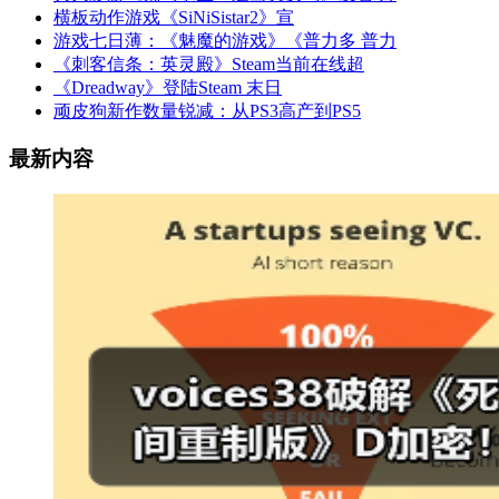
横板动作游戏《SiNiSistar2》宣
游戏七日薄：《魅魔的游戏》《普力多 普力
《刺客信条：英灵殿》Steam当前在线超
《Dreadway》登陆Steam 末日
顽皮狗新作数量锐减：从PS3高产到PS5
最新内容