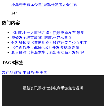
小岛秀夫缺席今年"游戏开发者大会"! 官
247
热门内容
《闪电十一人胜利之路》热修更新发布 修复
华硕发全球首款5K IPS电竞显示器 5
分析师预测《赛博朋克》续作还要至少五年才
《全面战争：战锤40K》开发者视频 新情
真人影游《荒岛求生：逃出美女岛》发售 好
TAGS标签
农产品
政策
中日
投资
美国
最新资讯
游戏
动漫
电竞
手游
免责说明