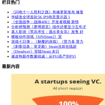
栏目热门
《闪电十一人胜利之路》热修更新发布 修复
华硕发全球首款5K IPS电竞显示器 5
《全面战争：战锤40K》开发者视频 新情
分析师预测《赛博朋克》续作还要至少五年才
真人影游《荒岛求生：逃出美女岛》发售 好
横板动作游戏《SiNiSistar2》宣
游戏七日薄：《魅魔的游戏》《普力多 普力
《刺客信条：英灵殿》Steam当前在线超
《Dreadway》登陆Steam 末日
顽皮狗新作数量锐减：从PS3高产到PS5
最新内容