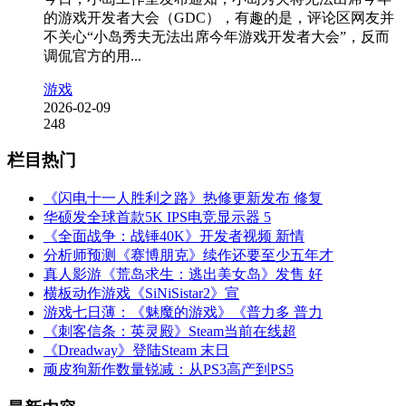
的游戏开发者大会（GDC），有趣的是，评论区网友并
不关心“小岛秀夫无法出席今年游戏开发者大会”，反而
调侃官方的用...
游戏
2026-02-09
248
栏目热门
《闪电十一人胜利之路》热修更新发布 修复
华硕发全球首款5K IPS电竞显示器 5
《全面战争：战锤40K》开发者视频 新情
分析师预测《赛博朋克》续作还要至少五年才
真人影游《荒岛求生：逃出美女岛》发售 好
横板动作游戏《SiNiSistar2》宣
游戏七日薄：《魅魔的游戏》《普力多 普力
《刺客信条：英灵殿》Steam当前在线超
《Dreadway》登陆Steam 末日
顽皮狗新作数量锐减：从PS3高产到PS5