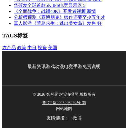
华硕发全球首款5K IPS电竞显示器 5
《全面战争：战锤40K》开发者视频 新情
分析师预测《赛博朋克》续作还要至少五年才
真人影游《荒岛求生：逃出美女岛》发售 好
TAGS标签
农产品
政策
中日
投资
美国
最新资讯
游戏
动漫
电竞
手游
免责说明
© 2026 智穹界亦恬情报局 版权所有
鲁ICP备2025208294号-35
网站地图
友情链接：
微博