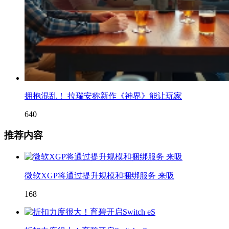
拥抱混乱！ 拉瑞安称新作《神界》能让玩家
640
推荐内容
微软XGP将通过提升规模和捆绑服务 来吸
168