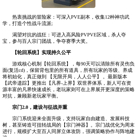
热衷挑战的冒险家：可深入PVE副本，收集12种神功武
学，打造个性战斗流派;
渴望对抗的战狂：可进入高风险PVPVE区域，杀人夺
宝，参与百人宗门团战，争夺赛季大奖。
【轮回系统】实现持久公平
游戏核心机制【轮回系统】，每90天可以清除所有灵伤负
面(复活cd)，保留背包里的所有道具，所有玩家的等级、养成
将初始化，真正做到 【无限开局，人人公平】 。最新版本
【武帝遗踪】更推出【凡界-上界】双世界体系，新人可在资
源丰富的凡界快速成长，老玩家则可在上界展开更深度的策略
对抗，兼顾新老玩家平衡。
宗门2.0，建设与征战并重
宗门系统迎来全面升级，支持玩家自由建造、发展科技
树，甚至铸造可扭转战局的【宗门神器】。宗门战优化为周末
进行，规模扩大至百人同屏立体攻防，强调策略协作与阵地建