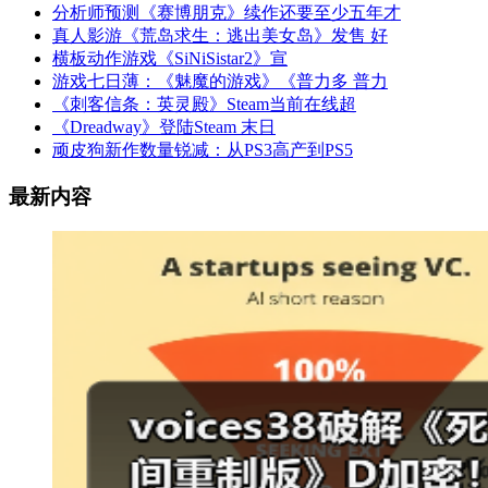
分析师预测《赛博朋克》续作还要至少五年才
真人影游《荒岛求生：逃出美女岛》发售 好
横板动作游戏《SiNiSistar2》宣
游戏七日薄：《魅魔的游戏》《普力多 普力
《刺客信条：英灵殿》Steam当前在线超
《Dreadway》登陆Steam 末日
顽皮狗新作数量锐减：从PS3高产到PS5
最新内容