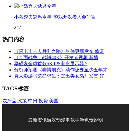
小岛秀夫缺席今年"游戏开发者大会"! 官
247
热门内容
《闪电十一人胜利之路》热修更新发布 修复
《全面战争：战锤40K》开发者视频 新情
华硕发全球首款5K IPS电竞显示器 5
分析师预测《赛博朋克》续作还要至少五年才
真人影游《荒岛求生：逃出美女岛》发售 好
TAGS标签
农产品
政策
中日
投资
美国
最新资讯
游戏
动漫
电竞
手游
免责说明