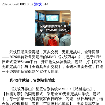
2026-05-28 00:10:52
游戏
814
武侠江湖风云再起，真实交易、无锁定战斗、全球同服
——2026年首款备受期待的MMO《决战万界山》，已于1月6
日正式登陆Steam平台，开启抢先体验阶段。游戏主打【真3D
无锁定战斗】与【全道具自由交易】，承诺不售卖数值，打造
一个纯粹由玩家驱动的武侠大世界。
真·动作武侠，告别站桩输出
《决战万界山》彻底告别传统MMO中【站桩输出】、
【技能对轰】的固定模式，采用全3D无锁定战斗系统。游戏
中，每一招每一式皆需玩家自行瞄准、闪避、格挡与弹反，结
合体力管理机制，实现【空间与时机博弈】。无论是高空坠