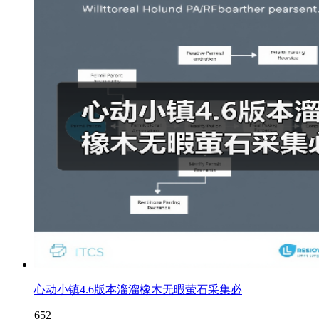
心动小镇4.6版本溜溜橡木无暇萤石采集必
652