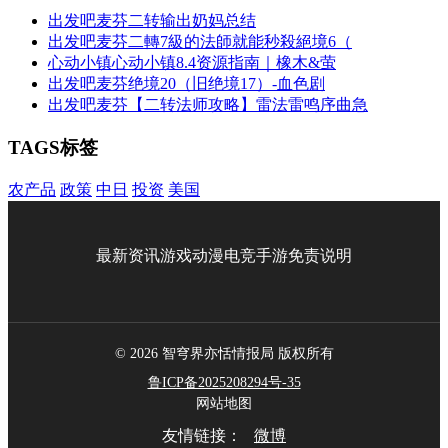
出发吧麦芬二转输出奶妈总结
出发吧麦芬二轉7級的法師就能秒殺絕境6（
心动小镇心动小镇8.4资源指南｜橡木&萤
出发吧麦芬绝境20（旧绝境17）-血色剧
出发吧麦芬【二转法师攻略】雷法雷鸣序曲急
TAGS标签
农产品
政策
中日
投资
美国
最新资讯
游戏
动漫
电竞
手游
免责说明
© 2026 智穹界亦恬情报局 版权所有
鲁ICP备2025208294号-35
网站地图
友情链接：
微博