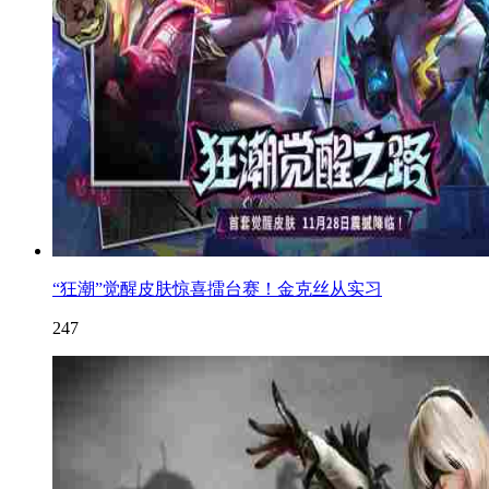
“狂潮”觉醒皮肤惊喜擂台赛！金克丝从实习
247