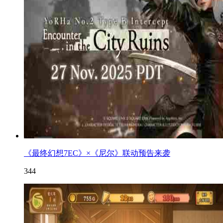
《最终幻想7EC》×《尼尔》联动预告来袭
344