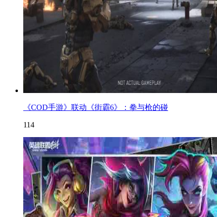
《COD手游》联动《街霸6》：拳与枪的碰
114