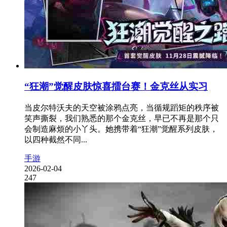
“狂潮”觉醒皮肤惊喜擂台赛！金克丝从实习
当皮尔特沃夫的天空被涂鸦点亮，当循规蹈矩的秩序被
笑声撕裂，我们熟悉的那个金克丝，早已不再是那个只
会制造麻烦的小丫头。她携带着“狂潮”觉醒系列皮肤，
以四种截然不同...
手游
2026-02-04
247