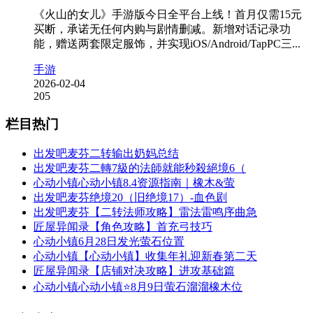
《火山的女儿》手游版今日全平台上线！首月仅需15元
买断，承诺无任何内购与剧情删减。新增对话记录功
能，赠送两套限定服饰，并实现iOS/Android/TapPC三...
手游
2026-02-04
205
栏目热门
出发吧麦芬二转输出奶妈总结
出发吧麦芬二轉7級的法師就能秒殺絕境6（
心动小镇心动小镇8.4资源指南｜橡木&萤
出发吧麦芬绝境20（旧绝境17）-血色剧
出发吧麦芬【二转法师攻略】雷法雷鸣序曲急
匠屋异闻录【角色攻略】首充弓技巧
心动小镇6月28日发光萤石位置
心动小镇【心动小镇】收集年礼迎新春第二天
匠屋异闻录【店铺对决攻略】进攻基础篇
心动小镇心动小镇⭐8月9日萤石溜溜橡木位