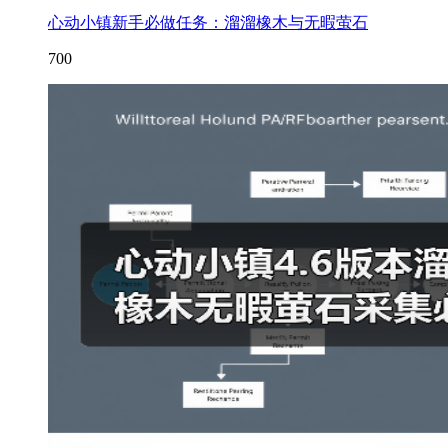
心动小镇新手必做任务：溜溜橡木与无暇萤石
700