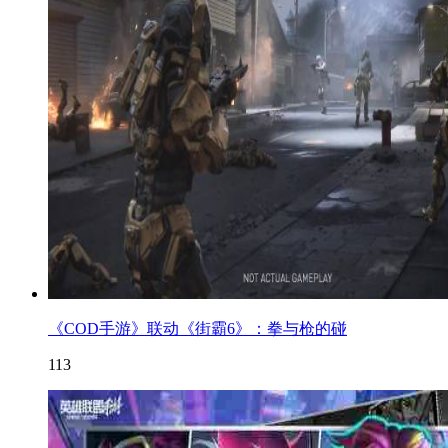
《COD手游》联动《街霸6》：拳与枪的碰
113