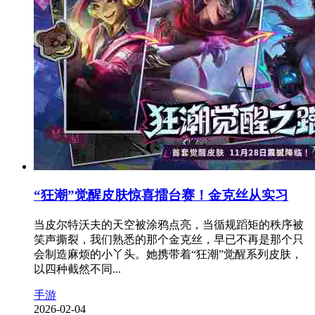
“狂潮”觉醒皮肤惊喜擂台赛！金克丝从实习
当皮尔特沃夫的天空被涂鸦点亮，当循规蹈矩的秩序被
笑声撕裂，我们熟悉的那个金克丝，早已不再是那个只
会制造麻烦的小丫头。她携带着“狂潮”觉醒系列皮肤，
以四种截然不同...
手游
2026-02-04