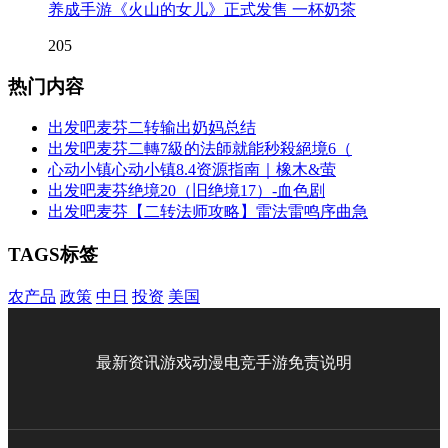
养成手游《火山的女儿》正式发售 一杯奶茶
205
热门内容
出发吧麦芬二转输出奶妈总结
出发吧麦芬二轉7級的法師就能秒殺絕境6（
心动小镇心动小镇8.4资源指南｜橡木&萤
出发吧麦芬绝境20（旧绝境17）-血色剧
出发吧麦芬【二转法师攻略】雷法雷鸣序曲急
TAGS标签
农产品
政策
中日
投资
美国
最新资讯
游戏
动漫
电竞
手游
免责说明