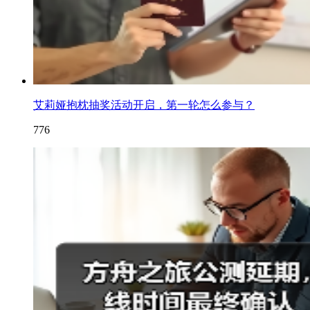
艾莉娅抱枕抽奖活动开启，第一轮怎么参与？
776