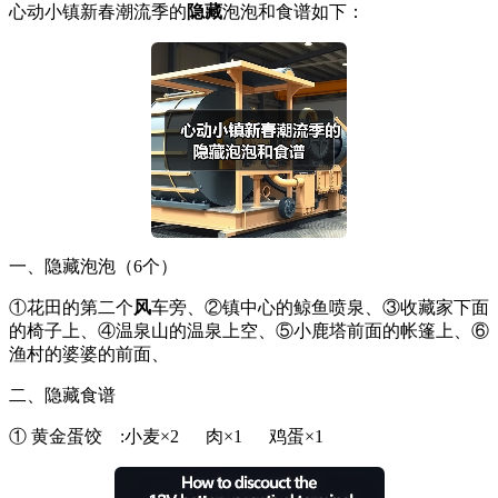
心动小镇新春潮流季的
隐藏
泡泡和食谱如下：
一、隐藏泡泡（6个）
①花田的第二个
风
车旁、②镇中心的鲸鱼喷泉、③收藏家下面
的椅子上、④温泉山的温泉上空、⑤小鹿塔前面的帐篷上、⑥
渔村的婆婆的前面、
二、隐藏食谱
① 黄金蛋饺 :小麦×2 肉×1 鸡蛋×1