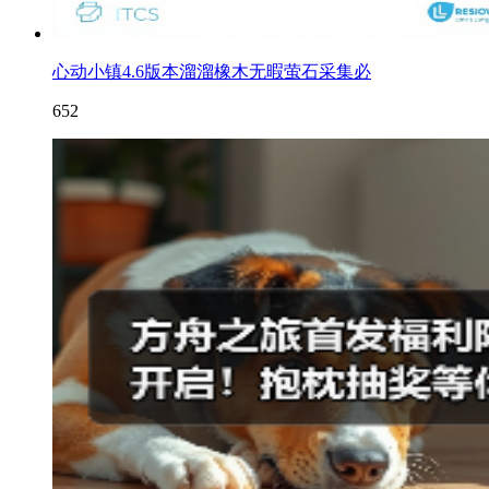
心动小镇4.6版本溜溜橡木无暇萤石采集必
652