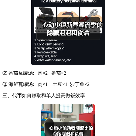
② 番茄瓦罐汤: 肉×2 番茄×2
③ 海鲜瓦罐汤: 肉×1 土豆×1 沙丁鱼×2
三、代币如何赚取和单人提高做饭效率