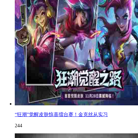
“狂潮”觉醒皮肤惊喜擂台赛！金克丝从实习
244