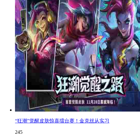
“狂潮”觉醒皮肤惊喜擂台赛！金克丝从实习
245