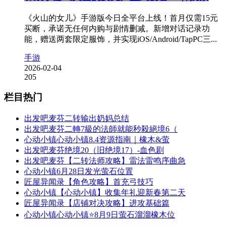
《火山的女儿》手游版今日全平台上线！首月仅需15元
买断，承诺无任何内购与剧情删减。新增对话记录功
能，赠送两套限定服饰，并实现iOS/Android/TapPC三...
手游
2026-02-04
205
栏目热门
出发吧麦芬二转输出奶妈总结
出发吧麦芬二轉7級的法師就能秒殺絕境6（
心动小镇心动小镇8.4资源指南｜橡木&萤
出发吧麦芬绝境20（旧绝境17）-血色剧
出发吧麦芬【二转法师攻略】雷法雷鸣序曲急
心动小镇6月28日发光萤石位置
匠屋异闻录【角色攻略】首充弓技巧
心动小镇【心动小镇】收集年礼迎新春第二天
匠屋异闻录【店铺对决攻略】进攻基础篇
心动小镇心动小镇⭐8月9日萤石溜溜橡木位