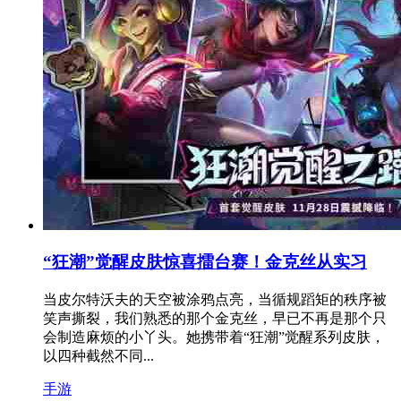
“狂潮”觉醒皮肤惊喜擂台赛！金克丝从实习
当皮尔特沃夫的天空被涂鸦点亮，当循规蹈矩的秩序被
笑声撕裂，我们熟悉的那个金克丝，早已不再是那个只
会制造麻烦的小丫头。她携带着“狂潮”觉醒系列皮肤，
以四种截然不同...
手游