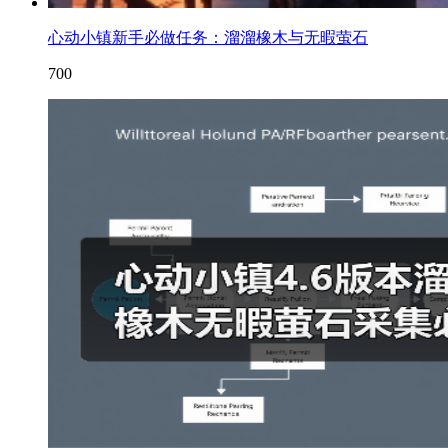
心动小镇新手必做任务：溜溜橡木与无暇萤石
700