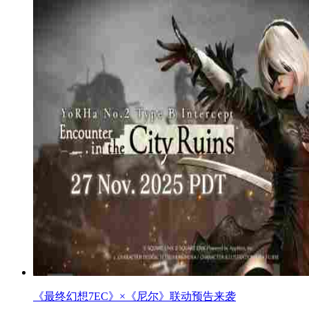
《最终幻想7EC》×《尼尔》联动预告来袭