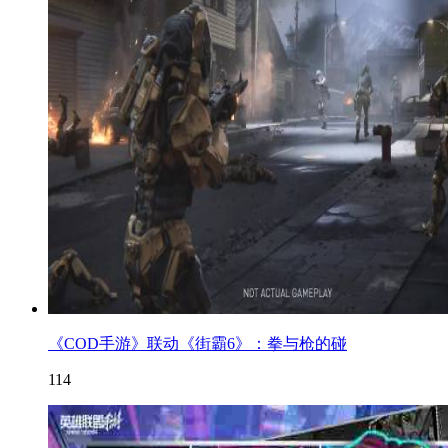
《COD手游》联动《街霸6》：拳与枪的碰
114