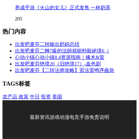
养成手游《火山的女儿》正式发售 一杯奶茶
205
热门内容
出发吧麦芬二转输出奶妈总结
出发吧麦芬二轉7級的法師就能秒殺絕境6（
心动小镇心动小镇8.4资源指南｜橡木&萤
出发吧麦芬绝境20（旧绝境17）-血色剧
出发吧麦芬【二转法师攻略】雷法雷鸣序曲急
TAGS标签
农产品
政策
中日
投资
美国
最新资讯
游戏
动漫
电竞
手游
免责说明