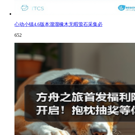
心动小镇4.6版本溜溜橡木无暇萤石采集必
652