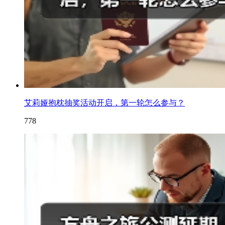
艾莉娅抱枕抽奖活动开启，第一轮怎么参与？
778