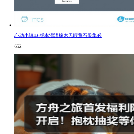
心动小镇4.6版本溜溜橡木无暇萤石采集必
652