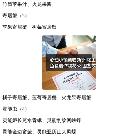
竹筒苹果汁、火龙果酱
寄居蟹（5）
苹果寄居蟹、树莓寄居蟹
橘子寄居蟹、蓝莓寄居蟹、火龙果寄居蟹
灵能虫（4）
灵能姬长尾水青蛾、灵能豹纹网峡蝶
灵能金边窗萤、灵能亚历山大凤蝶