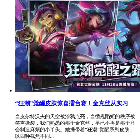
“狂潮”觉醒皮肤惊喜擂台赛！金克丝从实习
当皮尔特沃夫的天空被涂鸦点亮，当循规蹈矩的秩序被
笑声撕裂，我们熟悉的那个金克丝，早已不再是那个只
会制造麻烦的小丫头。她携带着“狂潮”觉醒系列皮肤，
以四种截然不同...