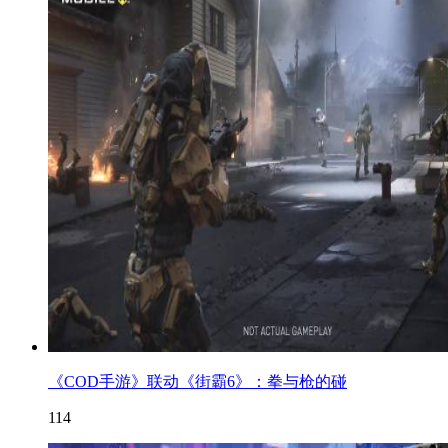
《COD手游》联动《街霸6》：拳与枪的碰
114