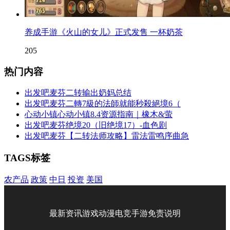
养成手游《火山的女儿》正式发售 一杯奶茶
205
热门内容
出发吧麦芬二转输出奶妈总结
出发吧麦芬二轉7級的法師就能秒殺絕境6（
心动小镇心动小镇8.4资源指南｜橡木&萤
出发吧麦芬绝境20（旧绝境17）-血色剧
出发吧麦芬【二转法师攻略】雷法雷鸣序曲急
TAGS标签
农产品
政策
中日
投资
美国
最新资讯
游戏
动漫
电竞
手游
免责说明