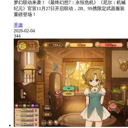
梦幻联动来袭！《最终幻想7：永恒危机》《尼尔：机械
纪元》官宣11月27日开启联动，2B、9S携限定武器服装
重磅登场！
手游
2026-02-04
344