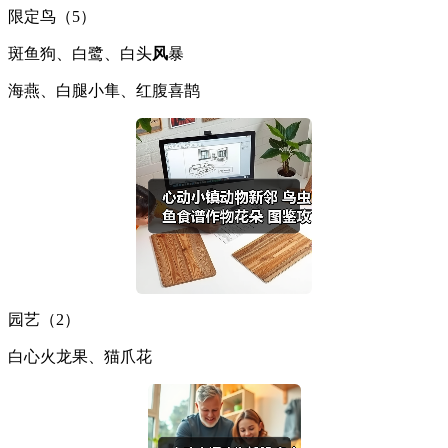
限定鸟（5）
斑鱼狗、白鹭、白头
风
暴
海燕、白腿小隼、红腹喜鹊
园艺（2）
白心火龙果、猫爪花