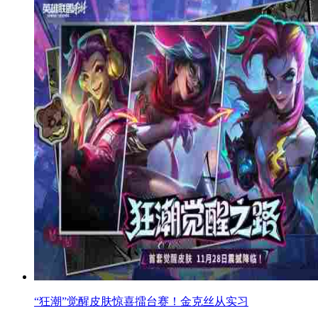
“狂潮”觉醒皮肤惊喜擂台赛！金克丝从实习