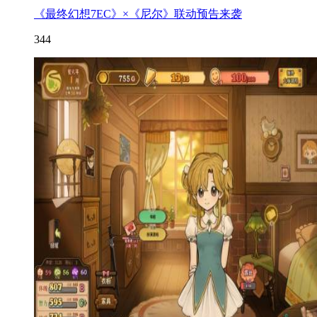
《最终幻想7EC》×《尼尔》联动预告来袭
344