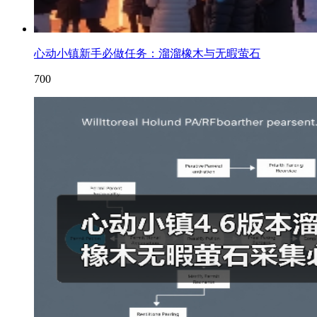
心动小镇新手必做任务：溜溜橡木与无暇萤石
700