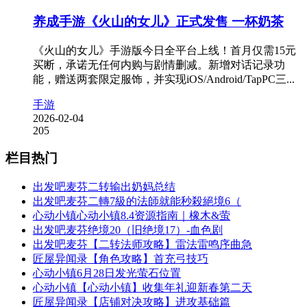
养成手游《火山的女儿》正式发售 一杯奶茶
《火山的女儿》手游版今日全平台上线！首月仅需15元
买断，承诺无任何内购与剧情删减。新增对话记录功
能，赠送两套限定服饰，并实现iOS/Android/TapPC三...
手游
2026-02-04
205
栏目热门
出发吧麦芬二转输出奶妈总结
出发吧麦芬二轉7級的法師就能秒殺絕境6（
心动小镇心动小镇8.4资源指南｜橡木&萤
出发吧麦芬绝境20（旧绝境17）-血色剧
出发吧麦芬【二转法师攻略】雷法雷鸣序曲急
匠屋异闻录【角色攻略】首充弓技巧
心动小镇6月28日发光萤石位置
心动小镇【心动小镇】收集年礼迎新春第二天
匠屋异闻录【店铺对决攻略】进攻基础篇