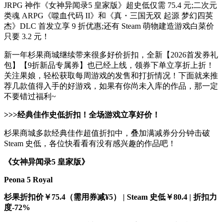
JRPG 神作《女神异闻录5 皇家版》超史低仅需 75.4 元;二次元
类魂 ARPG《噬血代码 II》和《真・三国无双 起源 梦幻四英
杰》DLC 首发立享 9 折优惠;还有 Steam 萌物建造游戏白菜价
只要 3.2 元！
新一年杉果商城继续带来很多好价折扣，全新【2026首发券礼
包】【9折新品专属券】也已经上线，领券下单立享折上折！
关注果娘，轻松获取每周游戏的发售和打折情况！下面就来推
荐几款值得入手的好游戏，如果有你尚未入库的作品，那一定
不要错过福利~
>>>经典佳作史低折扣！全场游戏立享好价！
杉果商城多款经典佳作超值折扣中，叠加满减券分分钟击破
Steam 史低，各位快看看有没有感兴趣的作品吧！
《女神异闻录5 皇家版》
Peona 5 Royal
杉果折扣价￥75.4（需用券减¥5） | Steam 史低￥80.4 | 折扣力
度-72%