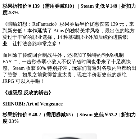
杉果折扣价￥139（需用券减¥10） | Steam 史低￥149 | 折扣力
度-53%
《暗喻幻想：ReFantazio》杉果券后半价优惠仅需 139 元，来
到新史低！本作延续了 Atlus 的独特美术风格，最出色的地方
莫过于丰富的职业选择，14 种基础职业外加后续的进阶职
业，让打法套路非常之多！
而且除了传统回合制战斗外，还增加了独特的“秒杀机制
FAST”，一击秒杀弱小敌人不仅节省时间也带来了十足爽快
感。Steam 收获 90% 特别好评，玩家们普遍对各项内容都给出
了赞誉，如果之前觉得首发太贵，现在半价新史低的超绝
JRPG 可以入手啦！
《超级忍 反攻的斩击》
SHINOBI: Art of Vengeance
杉果折扣价￥48.2（需用券减¥5） | Steam 史低￥53.2 | 折扣力
度-33%