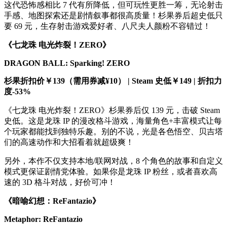
这代恐怖感相比 7 代有所降低，但可玩性更胜一筹，无论射击
手感、地图探索还是剧情叙事都很高质量！杉果券后超史低只
要 69 元，生存射击游戏爱好者、八尺夫人颜粉不容错过！
《七龙珠 电光炸裂！ZERO》
DRAGON BALL: Sparking! ZERO
杉果折扣价￥139（需用券减¥10） | Steam 史低￥149 | 折扣力
度-53%
《七龙珠 电光炸裂！ZERO》杉果券后仅 139 元，击破 Steam
史低。这是龙珠 IP 的漫改格斗游戏，海量角色+丰富模式让每
个玩家都能找到独特乐趣。别的不说，光是各色悟空、贝吉塔
们的高速动作和大招看着就超级爽！
另外，本作不仅支持本地/联网对战，8 个角色的故事和自定义
模式更保证剧情党体验。如果你是龙珠 IP 粉丝，或者喜欢高
速的 3D 格斗对战，好价可冲！
《暗喻幻想：ReFantazio》
Metaphor: ReFantazio