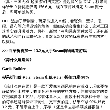
《真・三国无双 起源 梦幻四英杰》是起源的新 DLC，杉果同
样给出 9 折优惠仅需 156.6 元，现在来商城绑定 Steam 账号
后，即可单独购买。
DLC 追加了新剧情，玩家能进入 if 线，看张角、董卓、袁
绍、吕布等充满遗憾的角色，假如成功会发生什么，这对三国
迷着实颇具吸引力。另外，新增了弓和绳索两种武器，还有新
的武艺和同行武将登场，喜欢无双猛攻的玩家也有丰富内容可
以爽玩。
>>>白菜价喜加一！3.2元入手Steam萌物建造游戏
《蒜什么建造师》
Garlic Builder
杉果折扣价￥3.2 | Steam 史低￥3.2 | 折扣力度-90%
《蒜什么建造师》是一款可爱像素画风的建造游戏，玩家要在
静谧的小山村里，收集各种各样的材料方块，并根据顾客的要
求完成像素工艺品。尽管体量不大，但数十种方块和千奇百怪
的订单还是能保证可玩性。更重要的是，杉果立减 90% 只要
3.2 元，不管亲自上手、库存+1 还是拿去凑单满减都很值！