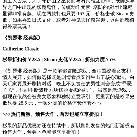
的主人公宗，为了守护山之巫女而与村民相互协作，抵御从异
界之门中出现的妖魔鬼怪，传统动作元素+塔防的设计让流程
显得非常有趣。现在两款打包只要 163 元，价格击破 Steam 史
低，如果喜欢日式文化，或者对神鬼志怪感兴趣，这两部都值
得补票玩玩！
《凯瑟琳 经典版》
Catherine Classic
杉果折扣价￥28.5 | Steam 史低￥28.5 | 折扣力度-75%
《凯瑟琳 经典版》是一款解谜冒险游戏，全程围绕着女友和
情人展开，如何做选择既是剧情看点又衍生出了核心玩法。白
天玩家要展开剧情对话，晚上不负责任的男性则会变成“罪恶
羊羔”，只能不断攀爬方块逃脱虚拟的死亡。虽然是老游戏，
但现在依然会被美女形象和独特立意吸引，更重要的是杉果史
低只要 28.5 元，一顿外卖的价格体验体验不亏！
>>>热门新游、预售大作，首发也能立享折扣！
杉果的新品优惠券还在持续中，所以刚刚发售的热门新游或者
预售大作，领券下单就能立享折扣！