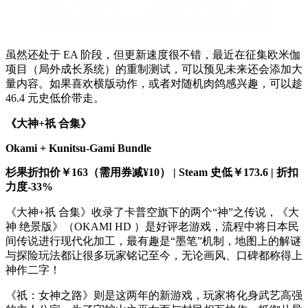
虽然还处于 EA 阶段，但更新速度很不错，最近在征集欧米伽
项目（局外成长系统）的重制测试，可以预见未来还会添加大
量内容。如果喜欢横版动作，或者对随机肉鸽感兴趣，可以趁
46.4 元史低价带走。
《大神+祇 合集》
Okami + Kunitsu-Gami Bundle
杉果折扣价￥163（需用券减¥10） | Steam 史低￥173.6 | 折扣
力度-33%
《大神+祇 合集》收录了卡普空旗下的两个“神”之传说，《大
神 绝景版》（OKAMI HD ）是好评老游戏，流程中将日本民
间传说进行现代化加工，最有趣是“墨笔”机制，地图上的解谜
与探险玩法都让很多玩家铭记至今，无论画风、口碑都称得上
神作二字！
《祇：女神之路》则是这两年的新游戏，玩家将化身武艺高强