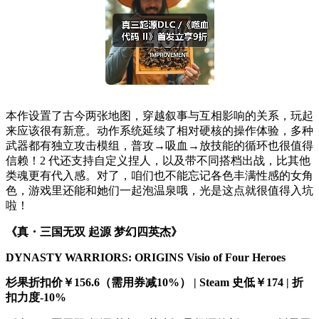
本作设置了古今两张地图，穿越叙事与互相影响的关系，玩起
来应该很有新意。动作系统延续了相对硬核的操作体验，多种
武器都有独立攻击模组，普攻→吸血→放技能的循环也很值得
信赖！2 代还支持自定义捏人，以及带不同搭档出战，比其他
类魂更有代入感。对了，咱们也不能忘记各色丰满性感的女角
色，游戏里还能和她们一起泡温泉哦，光是这点就很值得入坑
啦！
《真・三国无双 起源 梦幻四英杰》
DYNASTY WARRIORS: ORIGINS Visio of Four Heroes
杉果折扣价￥156.6（需用券减10%） | Steam 史低￥174 | 折
扣力度-10%