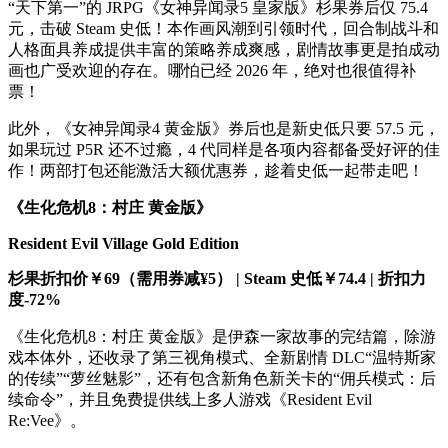
“天下第一”的 JRPG《女神异闻录5 皇家版》杉果券后仅 75.4
元，击破 Steam 史低！本作画风潮到引领时代，回合制战斗和
人格面具养成提供丰富的策略养成爽感，剧情故事更是拍成动
画也广受欢迎的存在。哪怕已经 2026 年，绝对也很值得补
票！
此外，《女神异闻录4 黄金版》券后也是新史低只要 57.5 元，
如果玩过 P5R 还不过瘾，4 代同样是各项内容都备受好评的佳
作！两部打包还能激活大额优惠券，趁着史低一起带走吧！
《生化危机8：村庄 黄金版》
Resident Evil Village Gold Edition
杉果折扣价￥69（需用券减¥5） | Steam 史低￥74.4 | 折扣力
度-72%
《生化危机8：村庄 黄金版》是伊森一家故事的完结篇，除游
戏本体外，还收录了第三视角模式、全新剧情 DLC“温特斯家
的传续”“萝丝魅影”，还有包含新角色新关卡的“佣兵模式：后
续命令”，并且免费提供线上多人游戏《Resident Evil
Re:Vee》。