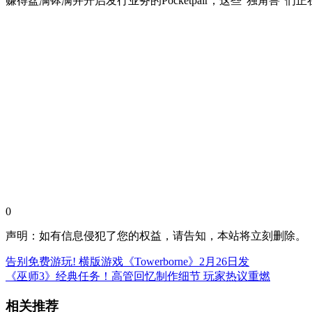
赚得盆满钵满并开启发行业务的Pocketpair，这些“独角兽”们
0
声明：如有信息侵犯了您的权益，请告知，本站将立刻删除。
告别免费游玩! 横版游戏《Towerborne》2月26日发
《巫师3》经典任务！高管回忆制作细节 玩家热议重燃
相关推荐