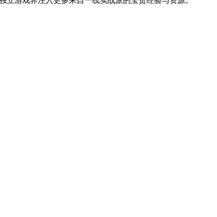
局，无疑将为独立游戏界注入更多来自一线实战派的宝贵经验与资源。