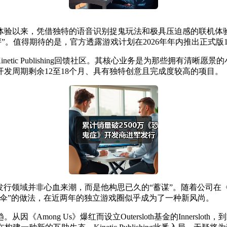
体验以来，凭借独特的语音识别捉鬼玩法和极具压迫感的联机体
倒性好评”。值得期待的是，官方透露游戏计划在2026年年内推出正式
Kinetic Publishing回馈社区。其核心业务是为那些拥有
发周期剩余12至18个月、具有独特创意且完成度较高的项目。
言，进军发行领域并非心血来潮，而是他构思已久的“蓄谋”。随着
伞”的做法，在近两年的独立游戏圈似乎成为了一种新风尚。
ng Us》爆红而设立Outersloth基金的Innerslot