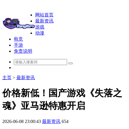
网站首页
最新资讯
游戏
动漫
电竞
手游
免责说明
主页
>
最新资讯
价格新低！国产游戏《失落之
魂》亚马逊特惠开启
2026-06-08 23:00:43
最新资讯
654