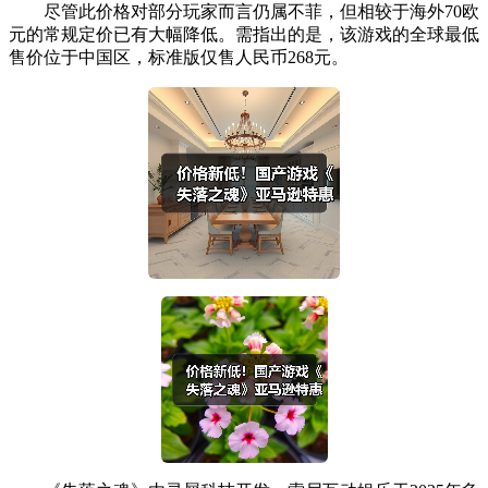
尽管此价格对部分玩家而言仍属不菲，但相较于海外70欧
元的常规定价已有大幅降低。需指出的是，该游戏的全球最低
售价位于中国区，标准版仅售人民币268元。