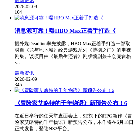
最新资讯
2026-02-09
104
消息源可靠！曝HBO Max正着手打造《
据外媒Deadline率先披露，HBO Max正着手打造一部取
材自《龙与地下城》经典游戏系列《博德之门》的电视
剧集。该项目由《最后生还者》剧版编剧兼主创克雷格
·...
最新资讯
2026-02-09
345
《冒险家艾略特的千年物语》新预告公布！6
在近日举行的任天堂直面会上，SE旗下的RPG新作《冒
险家艾略特的千年物语》新预告公布，本作将在6月18日
正式发售，登陆NS2平台。