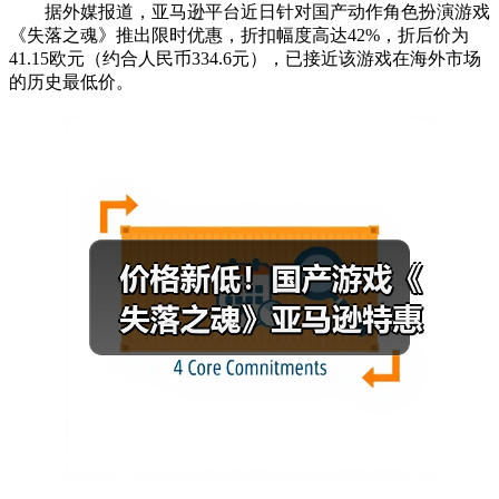
据外媒报道，亚马逊平台近日针对国产动作角色扮演游戏
《失落之魂》推出限时优惠，折扣幅度高达42%，折后价为
41.15欧元（约合人民币334.6元），已接近该游戏在海外市场
的历史最低价。