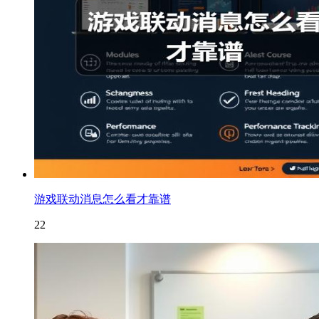
游戏联动消息怎么看才靠谱
22