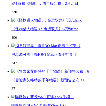
B社宣布《辐射4：周年版》将于2月24日
220
《怪物猎人物语3：命运双龙》试玩demo
106
消息源可靠！曝HBO Max正着手打造《
347
《冒险家艾略特的千年物语》新预告公布！6
271
曝微软在研发Wi-Fi直连Xbox手柄！