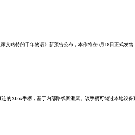
险家艾略特的千年物语》新预告公布，本作将在6月18日正式发售
i-Fi直连的Xbox手柄，基于内部路线图泄露。该手柄可绕过本地设备直