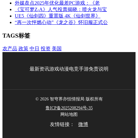
外媒盘点2025年优化最差PC游戏：《老
《宝可梦Z-A》人气投票揭晓：喷火龙与宝
UE5《仙剑四》重置版 4K《仙剑世界》
“再一次怦燃心动”《龙之谷》怀旧服正式公
TAGS标签
农产品
政策
中日
投资
美国
最新资讯
游戏
动漫
电竞
手游
免责说明
© 2026 智穹界亦恬情报局 版权所有
鲁ICP备2025208294号-35
网站地图
友情链接：
微博