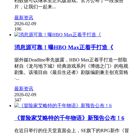
档数据可以继承至正式版游戏。官方公布了一段预告
片，让我们一起来...
最新资讯
2026-02-09
106
消息源可靠！曝HBO Max正着手打造《
据外媒Deadline率先披露，HBO Max正着手打造一部取
材自《龙与地下城》经典游戏系列《博德之门》的电视
剧集。该项目由《最后生还者》剧版编剧兼主创克雷格
·...
最新资讯
2026-02-09
347
《冒险家艾略特的千年物语》新预告公布！6
在近日举行的任天堂直面会上，SE旗下的RPG新作《冒