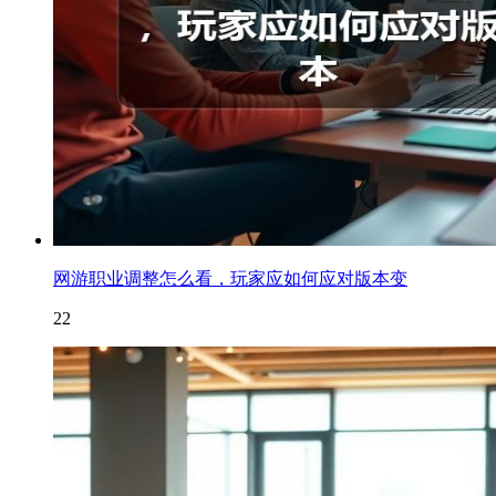
网游职业调整怎么看，玩家应如何应对版本变
22