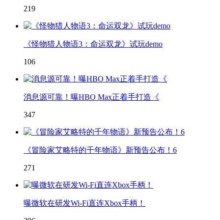
219
《怪物猎人物语3：命运双龙》试玩demo
106
消息源可靠！曝HBO Max正着手打造《
347
《冒险家艾略特的千年物语》新预告公布！6
271
曝微软在研发Wi-Fi直连Xbox手柄！