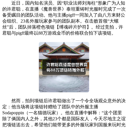
近日，国内知名演员、因“职业法师刘海柱”形象广为人知
的许君聪，在直播《魔兽世界》泰坦重铸时光服时完成了一次
备受瞩目的团队活动。他与主播pigff一同加入了由八方来财公
会组织、23名外服玩家参与的团队副本。在击败首领“大螺
丝”后，团队掉落橙色项链【缚魂碎片护符】。经过竞拍，许
君聪与pigff最终以88万游戏金币的价格联合拍下该项链。
然而，拍到项链后许君聪做出了一个令全场观众意外的决
定：他当场将这项链转赠给了团队中的外服主播
Sodapoppin（一名猫德玩家）。他在直播中解释：“这个团里
除了俩国内人之外，其他23个都是国际友人，今天尽地主之谊
把项链送出去，希望他们能带更多的外服玩家到国服来玩时光