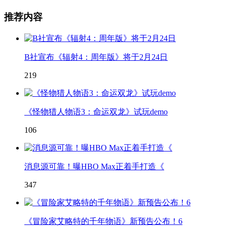
推荐内容
B社宣布《辐射4：周年版》将于2月24日
219
《怪物猎人物语3：命运双龙》试玩demo
106
消息源可靠！曝HBO Max正着手打造《
347
《冒险家艾略特的千年物语》新预告公布！6