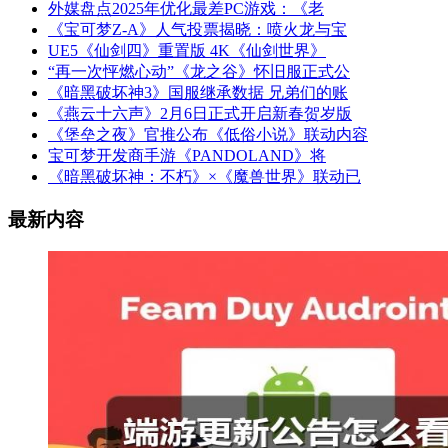
外媒盘点2025年优化最差PC游戏：《老
《宝可梦Z-A》人气投票揭晓：喷火龙与宝
UE5《仙剑四》重置版 4K《仙剑世界》
“再一次怦燃心动”《龙之谷》怀旧服正式公
《暗黑破坏神3》国服继承数据 兄弟们的账
《燕云十六声》2月6日正式开启新春贺岁版
《堡垒之夜》官推公布《低俗小说》联动内容
宝可梦开发商手游《PANDOLAND》将
《暗黑破坏神：不朽》×《魔兽世界》联动已
最新内容