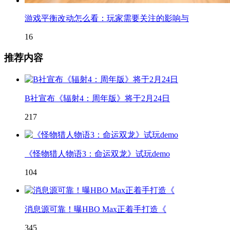
游戏平衡改动怎么看：玩家需要关注的影响与
16
推荐内容
B社宣布《辐射4：周年版》将于2月24日
217
《怪物猎人物语3：命运双龙》试玩demo
104
消息源可靠！曝HBO Max正着手打造《
345