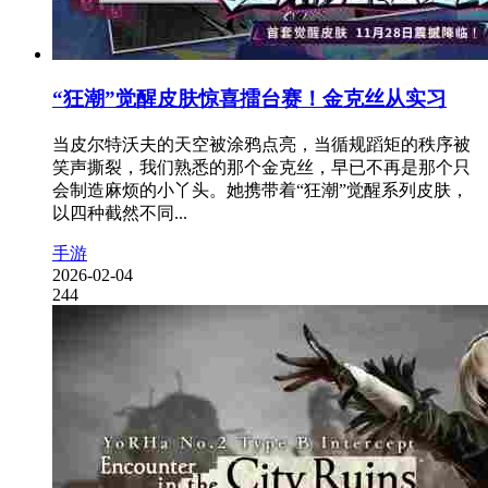
“狂潮”觉醒皮肤惊喜擂台赛！金克丝从实习
当皮尔特沃夫的天空被涂鸦点亮，当循规蹈矩的秩序被
笑声撕裂，我们熟悉的那个金克丝，早已不再是那个只
会制造麻烦的小丫头。她携带着“狂潮”觉醒系列皮肤，
以四种截然不同...
手游
2026-02-04
244