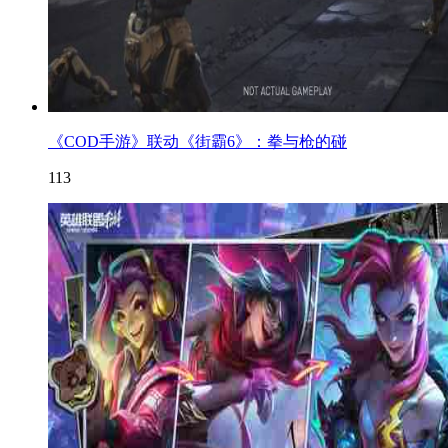
《COD手游》联动《街霸6》：拳与枪的碰
113