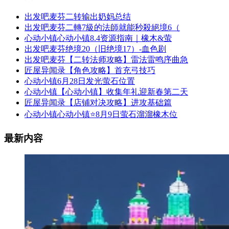
出发吧麦芬二转输出奶妈总结
出发吧麦芬二轉7級的法師就能秒殺絕境6（
心动小镇心动小镇8.4资源指南｜橡木&萤
出发吧麦芬绝境20（旧绝境17）-血色剧
出发吧麦芬【二转法师攻略】雷法雷鸣序曲急
匠屋异闻录【角色攻略】首充弓技巧
心动小镇6月28日发光萤石位置
心动小镇【心动小镇】收集年礼迎新春第二天
匠屋异闻录【店铺对决攻略】进攻基础篇
心动小镇心动小镇⭐8月9日萤石溜溜橡木位
最新内容