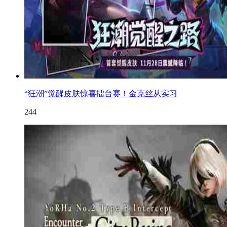
“狂潮”觉醒皮肤惊喜擂台赛！金克丝从实习
244