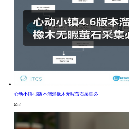
心动小镇4.6版本溜溜橡木无暇萤石采集必
652