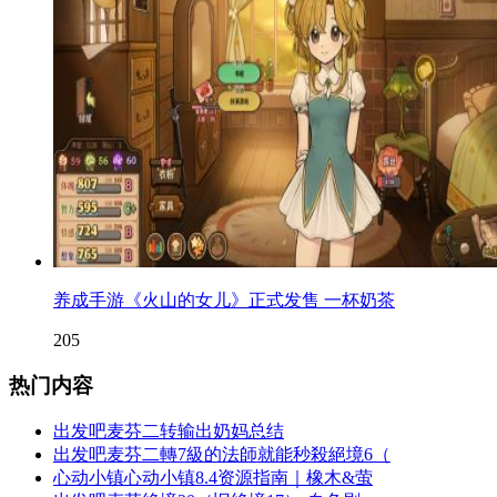
养成手游《火山的女儿》正式发售 一杯奶茶
205
热门内容
出发吧麦芬二转输出奶妈总结
出发吧麦芬二轉7級的法師就能秒殺絕境6（
心动小镇心动小镇8.4资源指南｜橡木&萤