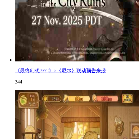
《最终幻想7EC》×《尼尔》联动预告来袭
344