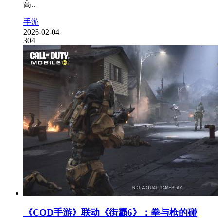
高...
手游
2026-02-04
304
《COD手游》联动《街霸6》：拳与枪的碰