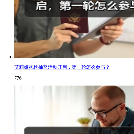
艾莉娅抱枕抽奖活动开启，第一轮怎么参与？
776