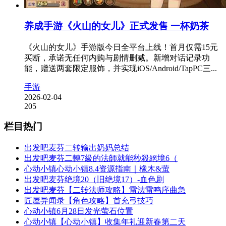
养成手游《火山的女儿》正式发售 一杯奶茶
《火山的女儿》手游版今日全平台上线！首月仅需15元
买断，承诺无任何内购与剧情删减。新增对话记录功
能，赠送两套限定服饰，并实现iOS/Android/TapPC三...
手游
2026-02-04
205
栏目热门
出发吧麦芬二转输出奶妈总结
出发吧麦芬二轉7級的法師就能秒殺絕境6（
心动小镇心动小镇8.4资源指南｜橡木&萤
出发吧麦芬绝境20（旧绝境17）-血色剧
出发吧麦芬【二转法师攻略】雷法雷鸣序曲急
匠屋异闻录【角色攻略】首充弓技巧
心动小镇6月28日发光萤石位置
心动小镇【心动小镇】收集年礼迎新春第二天