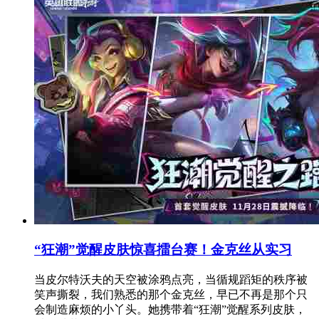
“狂潮”觉醒皮肤惊喜擂台赛！金克丝从实习
当皮尔特沃夫的天空被涂鸦点亮，当循规蹈矩的秩序被
笑声撕裂，我们熟悉的那个金克丝，早已不再是那个只
会制造麻烦的小丫头。她携带着“狂潮”觉醒系列皮肤，