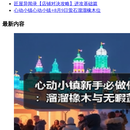
匠屋异闻录【店铺对决攻略】进攻基础篇
心动小镇心动小镇⭐8月9日萤石溜溜橡木位
最新内容