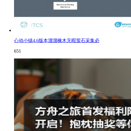
心动小镇4.6版本溜溜橡木无暇萤石采集必
651