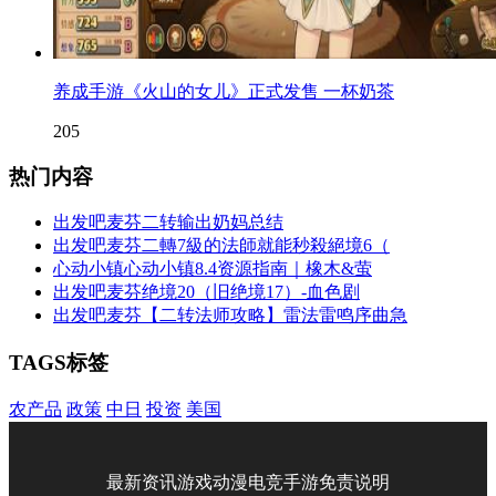
养成手游《火山的女儿》正式发售 一杯奶茶
205
热门内容
出发吧麦芬二转输出奶妈总结
出发吧麦芬二轉7級的法師就能秒殺絕境6（
心动小镇心动小镇8.4资源指南｜橡木&萤
出发吧麦芬绝境20（旧绝境17）-血色剧
出发吧麦芬【二转法师攻略】雷法雷鸣序曲急
TAGS标签
农产品
政策
中日
投资
美国
最新资讯
游戏
动漫
电竞
手游
免责说明