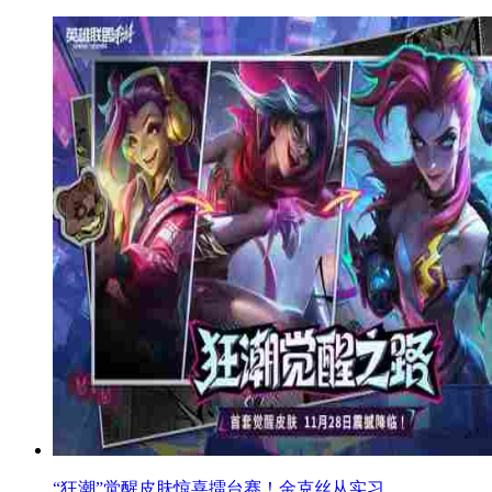
“狂潮”觉醒皮肤惊喜擂台赛！金克丝从实习