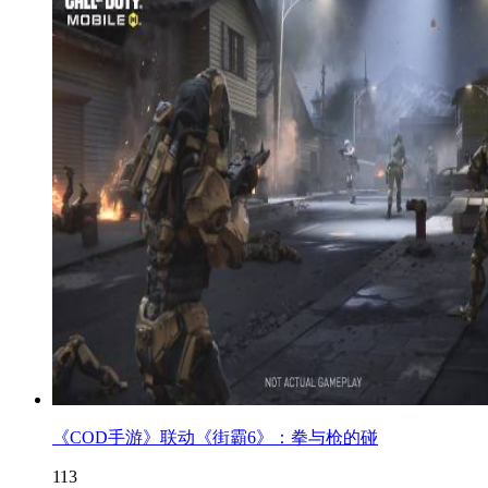
《COD手游》联动《街霸6》：拳与枪的碰
113