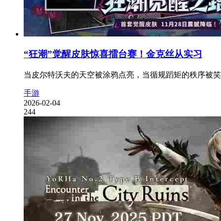
“狂潮”觉醒皮肤惊喜擂台赛！金克丝从实习
当皮尔特沃夫的天空被涂鸦点亮，当循规蹈矩的秩序被笑声
手游
2026-02-04
244