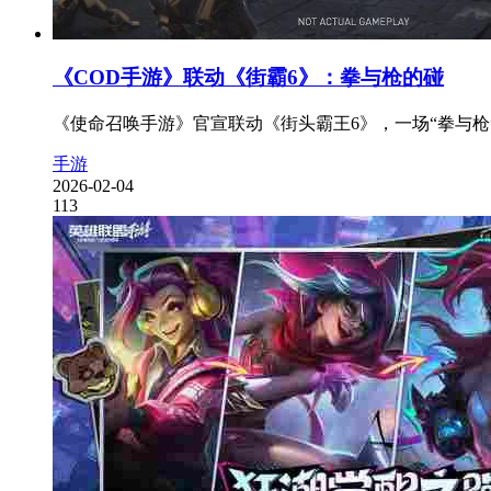
《COD手游》联动《街霸6》：拳与枪的碰
《使命召唤手游》官宣联动《街头霸王6》，一场“拳与枪”
手游
2026-02-04
113