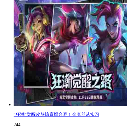
“狂潮”觉醒皮肤惊喜擂台赛！金克丝从实习
244