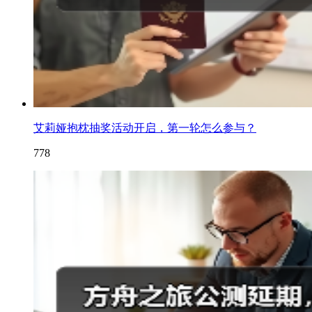
艾莉娅抱枕抽奖活动开启，第一轮怎么参与？
778