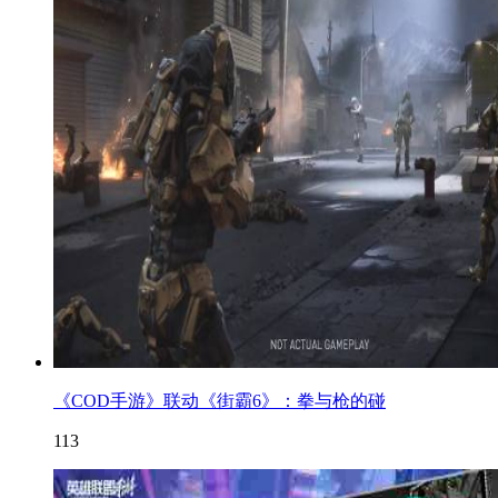
《COD手游》联动《街霸6》：拳与枪的碰
113