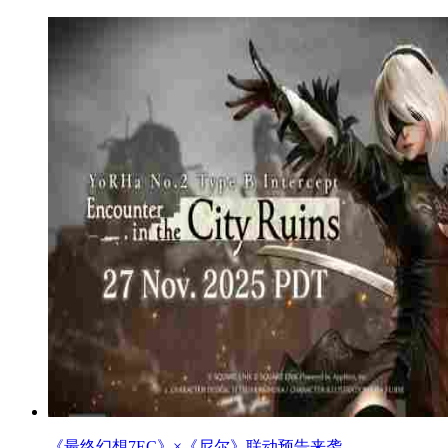
《最终幻想7EC》×《尼尔》联动预告来袭