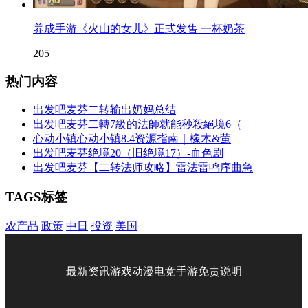
养成手游《火山的女儿》正式发售 一杯奶茶
205
热门内容
出发吧麦芬二转输出奶妈总结
出发吧麦芬二轉7級的法師就能秒殺絕境6（
心动小镇心动小镇8.4资源指南｜橡木&萤
出发吧麦芬绝境20（旧绝境17）-血色剧
出发吧麦芬【二转法师攻略】雷法雷鸣序曲急
TAGS标签
农产品
政策
中日
投资
美国
最新资讯
游戏
动漫
电竞
手游
免责说明