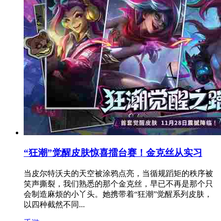
“狂潮”觉醒皮肤惊喜擂台赛！金克丝从实习
当皮尔特沃夫的天空被涂鸦点亮，当循规蹈矩的秩序被
笑声撕裂，我们熟悉的那个金克丝，早已不再是那个只
会制造麻烦的小丫头。她携带着“狂潮”觉醒系列皮肤，
以四种截然不同...