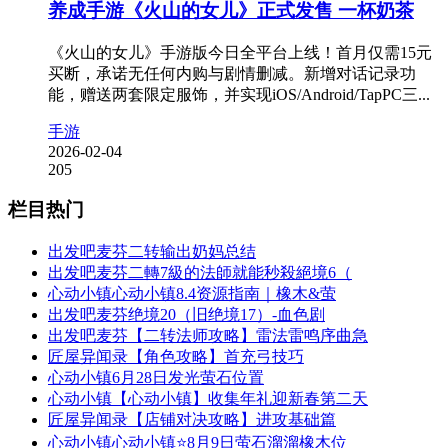
养成手游《火山的女儿》正式发售 一杯奶茶
《火山的女儿》手游版今日全平台上线！首月仅需15元
买断，承诺无任何内购与剧情删减。新增对话记录功
能，赠送两套限定服饰，并实现iOS/Android/TapPC三...
手游
2026-02-04
205
栏目热门
出发吧麦芬二转输出奶妈总结
出发吧麦芬二轉7級的法師就能秒殺絕境6（
心动小镇心动小镇8.4资源指南｜橡木&萤
出发吧麦芬绝境20（旧绝境17）-血色剧
出发吧麦芬【二转法师攻略】雷法雷鸣序曲急
匠屋异闻录【角色攻略】首充弓技巧
心动小镇6月28日发光萤石位置
心动小镇【心动小镇】收集年礼迎新春第二天
匠屋异闻录【店铺对决攻略】进攻基础篇
心动小镇心动小镇⭐8月9日萤石溜溜橡木位