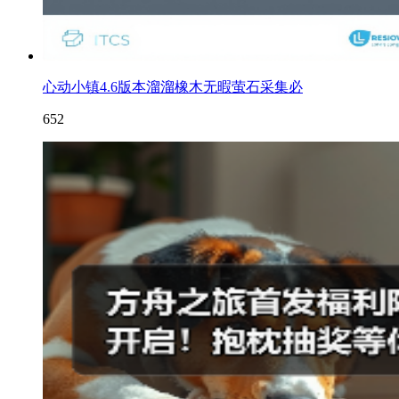
心动小镇4.6版本溜溜橡木无暇萤石采集必
652