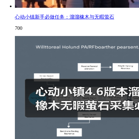
心动小镇新手必做任务：溜溜橡木与无暇萤石
700