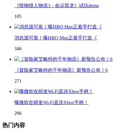
《怪物猎人物语3：命运双龙》试玩demo
105
消息源可靠！曝HBO Max正着手打造《
346
《冒险家艾略特的千年物语》新预告公布！6
271
曝微软在研发Wi-Fi直连Xbox手柄！
296
热门内容