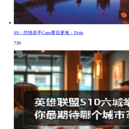
S9：悲情选手Caps赛后更推：Doin
730