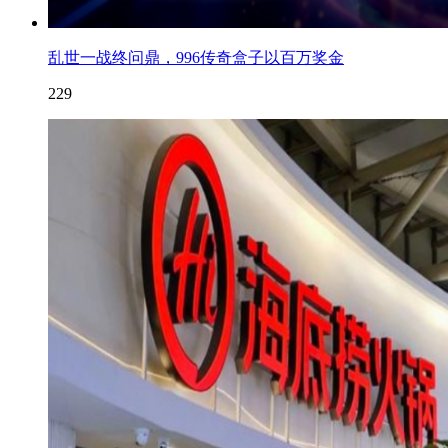
乱世一战终问鼎，996传奇盒子以百万奖金
229