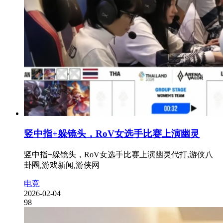
竖中指+躲镜头，RoV女选手比赛上演幽灵
竖中指+躲镜头，RoV女选手比赛上演幽灵代打,游侠八
卦圈,游戏新闻,游侠网
电竞
2026-02-04
98