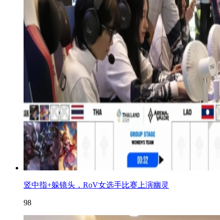
竖中指+躲镜头，RoV女选手比赛上演幽灵
98