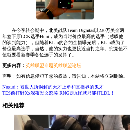
在今季转会期中，北美战队Team Dignitas以230万美金两
年签下原LCK选手Huni，成为当时价位最高的选手（感叹他
的谈判能力），但随着Khan的合约金额曝光后，Khan成为了
价位最高选手，当然，他的实力也更接近当打之年。究竟值不
值就要看新赛季各位选手的发挥了。
更多内容：
英雄联盟专题
英雄联盟论坛
声明：如有信息侵犯了您的权益，请告知，本站将立刻删除。
Nuguri：被世人所误解的天才上单和直播界的鬼才
TES前打野Xx深夜发文怒喷 RNG走A怪就只能打LDL！
相关推荐