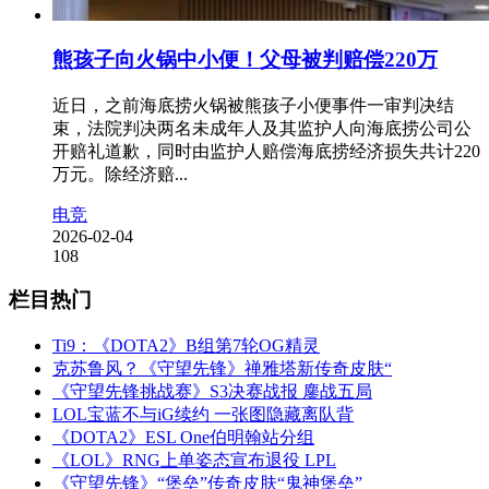
熊孩子向火锅中小便！父母被判赔偿220万
近日，之前海底捞火锅被熊孩子小便事件一审判决结
束，法院判决两名未成年人及其监护人向海底捞公司公
开赔礼道歉，同时由监护人赔偿海底捞经济损失共计220
万元。除经济赔...
电竞
2026-02-04
108
栏目热门
Ti9：《DOTA2》B组第7轮OG精灵
克苏鲁风？《守望先锋》禅雅塔新传奇皮肤“
《守望先锋挑战赛》S3决赛战报 鏖战五局
LOL宝蓝不与iG续约 一张图隐藏离队背
《DOTA2》ESL One伯明翰站分组
《LOL》RNG上单姿态宣布退役 LPL
《守望先锋》“堡垒”传奇皮肤“鬼神堡垒”