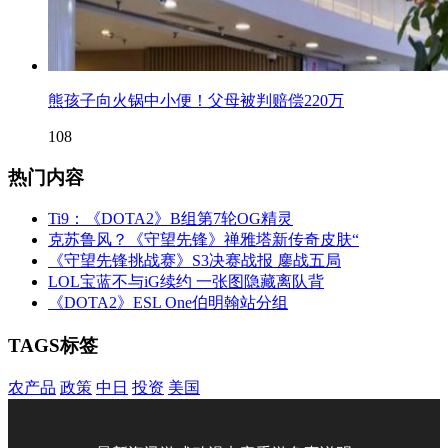
熊孩子向火锅中小便！父母被判赔偿220万
108
热门内容
Ti9：《DOTA2》B组第7轮OG精灵
克苏鲁风？《守望先锋》禅雅塔新传奇皮肤“
《守望先锋挑战赛》S3决赛战报 鏖战五局
LOL宝蓝不与iG续约 一张图隐藏离队背
《DOTA2》ESL One伯明翰站分组
TAGS标签
农产品
政策
中日
投资
美国