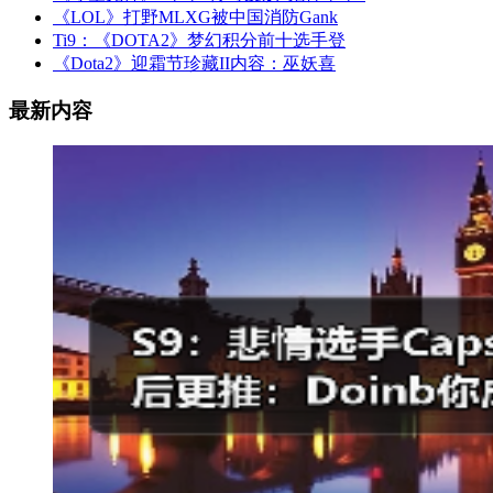
《LOL》打野MLXG被中国消防Gank
Ti9：《DOTA2》梦幻积分前十选手登
《Dota2》迎霜节珍藏II内容：巫妖喜
最新内容