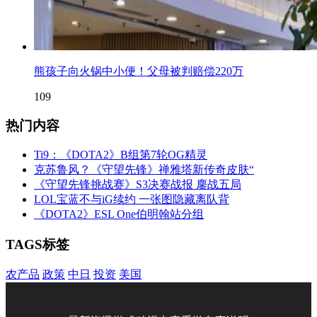
熊孩子向火锅中小便！父母被判赔偿220万
109
热门内容
Ti9：《DOTA2》B组第7轮OG精灵
克苏鲁风？《守望先锋》禅雅塔新传奇皮肤“
《守望先锋挑战赛》S3决赛战报 鏖战五局
LOL宝蓝不与iG续约 一张图隐藏离队背
《DOTA2》ESL One伯明翰站分组
TAGS标签
农产品
政策
中日
投资
美国