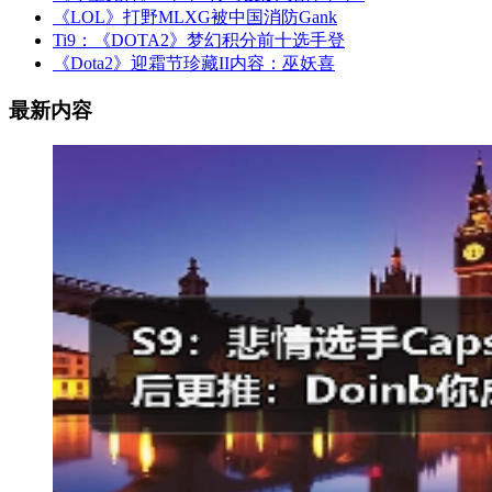
《LOL》打野MLXG被中国消防Gank
Ti9：《DOTA2》梦幻积分前十选手登
《Dota2》迎霜节珍藏II内容：巫妖喜
最新内容