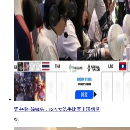
竖中指+躲镜头，RoV女选手比赛上演幽灵
98