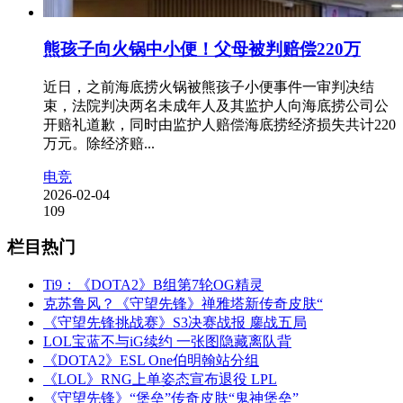
熊孩子向火锅中小便！父母被判赔偿220万
近日，之前海底捞火锅被熊孩子小便事件一审判决结
束，法院判决两名未成年人及其监护人向海底捞公司公
开赔礼道歉，同时由监护人赔偿海底捞经济损失共计220
万元。除经济赔...
电竞
2026-02-04
109
栏目热门
Ti9：《DOTA2》B组第7轮OG精灵
克苏鲁风？《守望先锋》禅雅塔新传奇皮肤“
《守望先锋挑战赛》S3决赛战报 鏖战五局
LOL宝蓝不与iG续约 一张图隐藏离队背
《DOTA2》ESL One伯明翰站分组
《LOL》RNG上单姿态宣布退役 LPL
《守望先锋》“堡垒”传奇皮肤“鬼神堡垒”