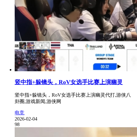
竖中指+躲镜头，RoV女选手比赛上演幽灵
竖中指+躲镜头，RoV女选手比赛上演幽灵代打,游侠八
卦圈,游戏新闻,游侠网
电竞
2026-02-04
98