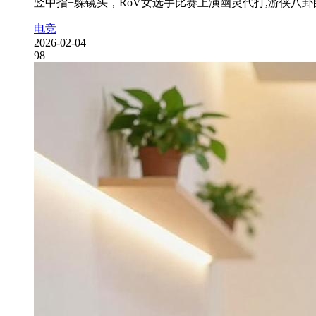
竖中指+躲镜头，RoV女选手比赛上演幽灵代打,游侠八卦
电竞
2026-02-04
98