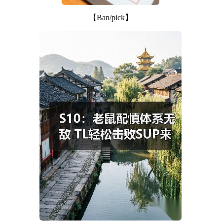
【Ban/pick】