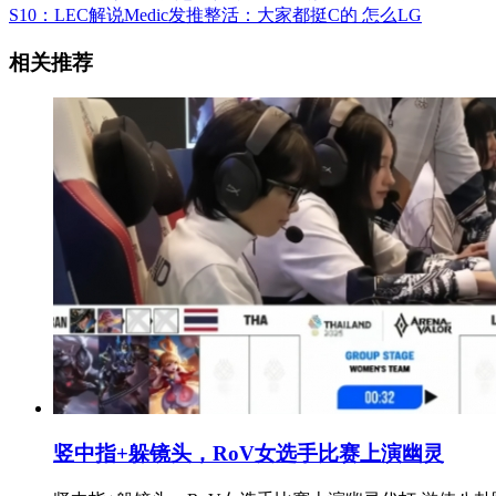
S10：LEC解说Medic发推整活：大家都挺C的 怎么LG
相关推荐
竖中指+躲镜头，RoV女选手比赛上演幽灵