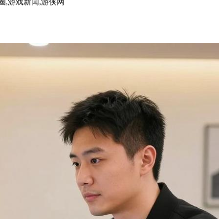
圈,游戏新闻,游侠网