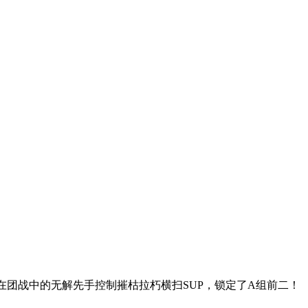
在团战中的无解先手控制摧枯拉朽横扫SUP，锁定了A组前二！