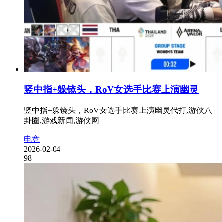
竖中指+躲镜头，RoV女选手比赛上演幽灵
竖中指+躲镜头，RoV女选手比赛上演幽灵代打,游侠八
卦圈,游戏新闻,游侠网
电竞
2026-02-04
98