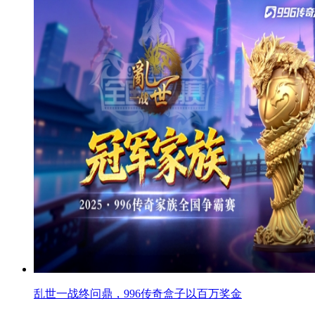
乱世一战终问鼎，996传奇盒子以百万奖金