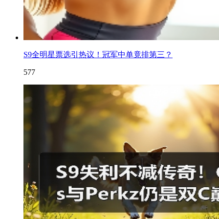
S9全明星票选引热议！冠军中单竟排第三？
577