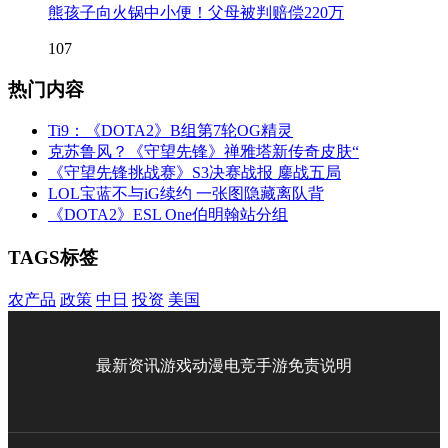
熊孩子向火锅中小便！父母被判赔偿220万
107
热门内容
Ti9：《DOTA2》B组第7轮OG精灵
克苏鲁风？《守望先锋》禅雅塔新传奇皮肤“
《守望先锋挑战赛》S3决赛战报 鏖战五局
LOL宝蓝不与iG续约 一张图隐藏离队背
《DOTA2》ESL One伯明翰站分组
TAGS标签
农产品
政策
中日
投资
美国
最新资讯
游戏
动漫
电竞
手游
免责说明