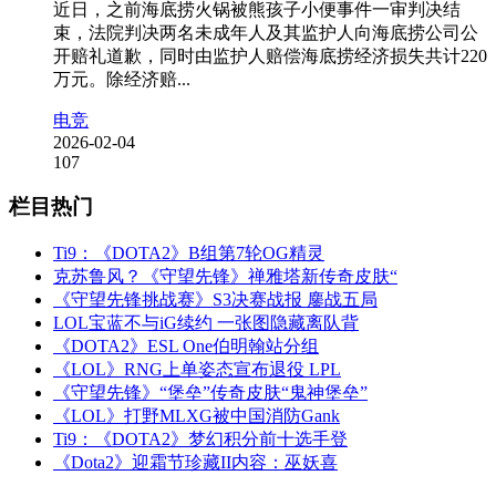
近日，之前海底捞火锅被熊孩子小便事件一审判决结
束，法院判决两名未成年人及其监护人向海底捞公司公
开赔礼道歉，同时由监护人赔偿海底捞经济损失共计220
万元。除经济赔...
电竞
2026-02-04
107
栏目热门
Ti9：《DOTA2》B组第7轮OG精灵
克苏鲁风？《守望先锋》禅雅塔新传奇皮肤“
《守望先锋挑战赛》S3决赛战报 鏖战五局
LOL宝蓝不与iG续约 一张图隐藏离队背
《DOTA2》ESL One伯明翰站分组
《LOL》RNG上单姿态宣布退役 LPL
《守望先锋》“堡垒”传奇皮肤“鬼神堡垒”
《LOL》打野MLXG被中国消防Gank
Ti9：《DOTA2》梦幻积分前十选手登
《Dota2》迎霜节珍藏II内容：巫妖喜