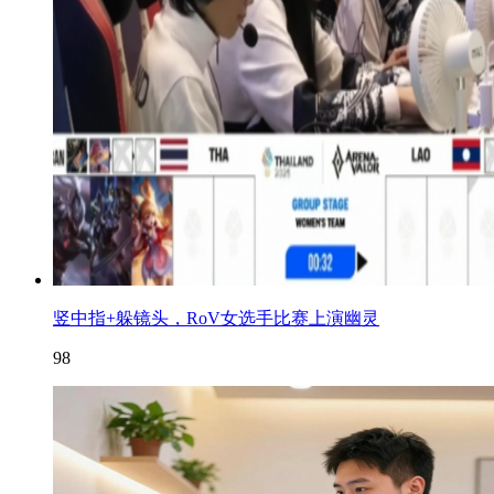
竖中指+躲镜头，RoV女选手比赛上演幽灵
98