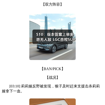
【双方阵容】
【BAN/PICK】
【战况】
[03:10] 莉莉娅反野被发现，猴子及时赶来支援击杀莉莉
娅拿下一血。