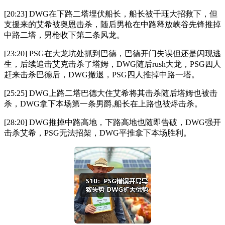
[20:23] DWG在下路二塔埋伏船长，船长被千珏大招救下，但
支援来的艾希被奥恩击杀，随后男枪在中路释放峡谷先锋推掉
中路二塔，男枪收下第二条风龙。
[23:20] PSG在大龙坑处抓到巴德，巴德开门失误但还是闪现逃
生，后续追击艾克击杀了塔姆，DWG随后rush大龙，PSG四人
赶来击杀巴德后，DWG撤退，PSG四人推掉中路一塔。
[25:25] DWG上路二塔巴德大住艾希将其击杀随后塔姆也被击
杀，DWG拿下本场第一条男爵,船长在上路也被烬击杀。
[28:20] DWG推掉中路高地，下路高地也随即告破，DWG强开
击杀艾希，PSG无法招架，DWG平推拿下本场胜利。