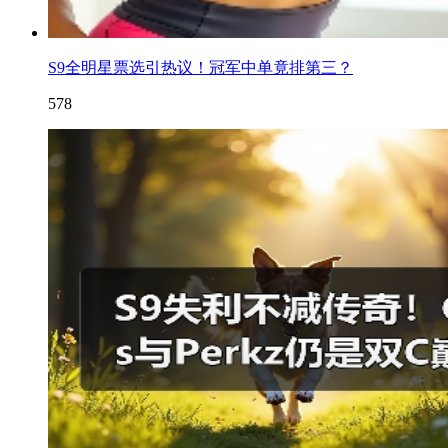
S9全明星票选引热议！冠军中单竟排第三？
578