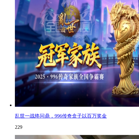
乱世一战终问鼎，996传奇盒子以百万奖金
229