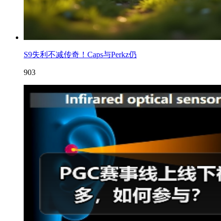
S9失利不减传奇！Caps与Perkz仍
903