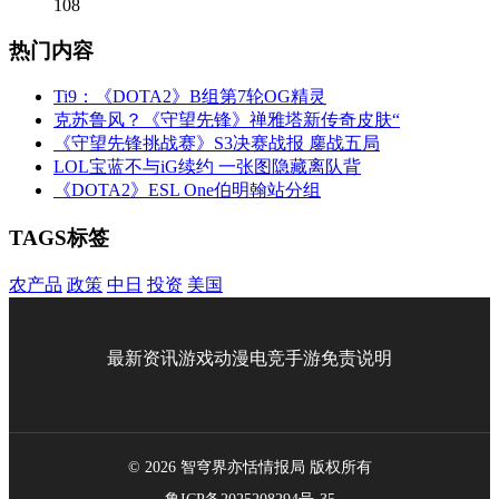
108
热门内容
Ti9：《DOTA2》B组第7轮OG精灵
克苏鲁风？《守望先锋》禅雅塔新传奇皮肤“
《守望先锋挑战赛》S3决赛战报 鏖战五局
LOL宝蓝不与iG续约 一张图隐藏离队背
《DOTA2》ESL One伯明翰站分组
TAGS标签
农产品
政策
中日
投资
美国
最新资讯
游戏
动漫
电竞
手游
免责说明
© 2026 智穹界亦恬情报局 版权所有