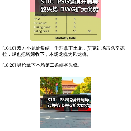
[16:10] 双方小龙处集结，千珏拿下土龙，艾克进场击杀辛德
拉，烬也把塔姆收下，本场龙魂为风龙魂。
[18:20] 男枪拿下本场第二条峡谷先锋。