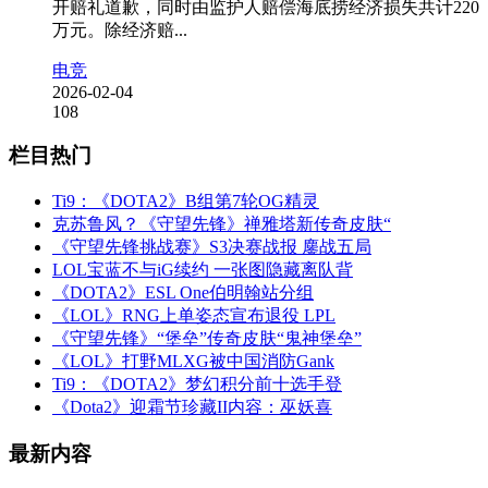
开赔礼道歉，同时由监护人赔偿海底捞经济损失共计220
万元。除经济赔...
电竞
2026-02-04
108
栏目热门
Ti9：《DOTA2》B组第7轮OG精灵
克苏鲁风？《守望先锋》禅雅塔新传奇皮肤“
《守望先锋挑战赛》S3决赛战报 鏖战五局
LOL宝蓝不与iG续约 一张图隐藏离队背
《DOTA2》ESL One伯明翰站分组
《LOL》RNG上单姿态宣布退役 LPL
《守望先锋》“堡垒”传奇皮肤“鬼神堡垒”
《LOL》打野MLXG被中国消防Gank
Ti9：《DOTA2》梦幻积分前十选手登
《Dota2》迎霜节珍藏II内容：巫妖喜
最新内容