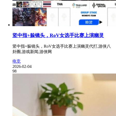
竖中指+躲镜头，RoV女选手比赛上演幽灵
竖中指+躲镜头，RoV女选手比赛上演幽灵代打,游侠八
卦圈,游戏新闻,游侠网
电竞
2026-02-04
98