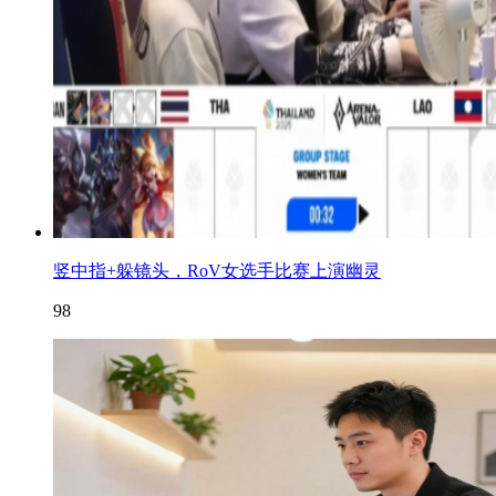
竖中指+躲镜头，RoV女选手比赛上演幽灵
98