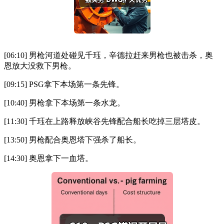
[06:10] 男枪河道处碰见千珏，辛德拉赶来男枪也被击杀，奥
恩放大没救下男枪。
[09:15] PSG拿下本场第一条先锋。
[10:40] 男枪拿下本场第一条水龙。
[11:30] 千珏在上路释放峡谷先锋配合船长吃掉三层塔皮。
[13:50] 男枪配合奥恩塔下强杀了船长。
[14:30] 奥恩拿下一血塔。