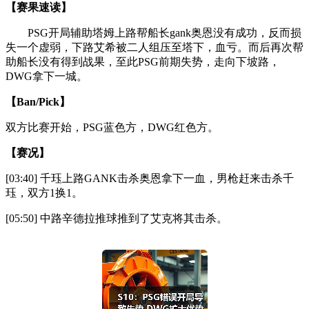
【赛果速读】
PSG开局辅助塔姆上路帮船长gank奥恩没有成功，反而损
失一个虚弱，下路艾希被二人组压至塔下，血亏。而后再次帮
助船长没有得到战果，至此PSG前期失势，走向下坡路，
DWG拿下一城。
【Ban/Pick】
双方比赛开始，PSG蓝色方，DWG红色方。
【赛况】
[03:40] 千珏上路GANK击杀奥恩拿下一血，男枪赶来击杀千
珏，双方1换1。
[05:50] 中路辛德拉推球推到了艾克将其击杀。