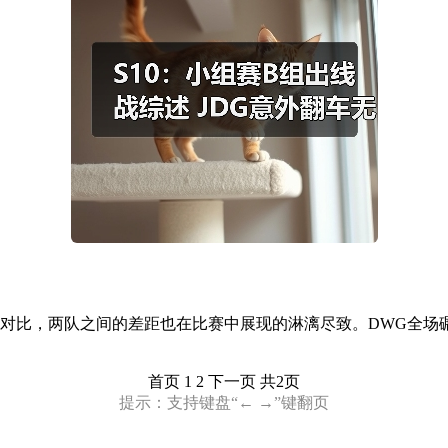
，两队之间的差距也在比赛中展现的淋漓尽致。DWG全场碾压大
首页
1 2
下一页
共2页
提示：支持键盘“← →”键翻页