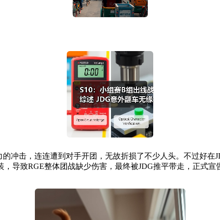
的冲击，连连遭到对手开团，无故折损了不少人头。不过好在J
装，导致RGE整体团战缺少伤害，最终被JDG推平带走，正式宣