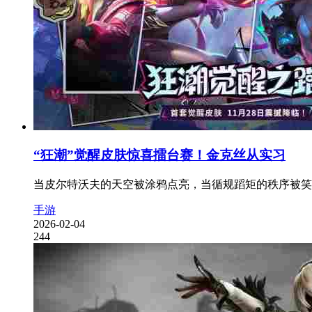
“狂潮”觉醒皮肤惊喜擂台赛！金克丝从实习
当皮尔特沃夫的天空被涂鸦点亮，当循规蹈矩的秩序被笑声
手游
2026-02-04
244