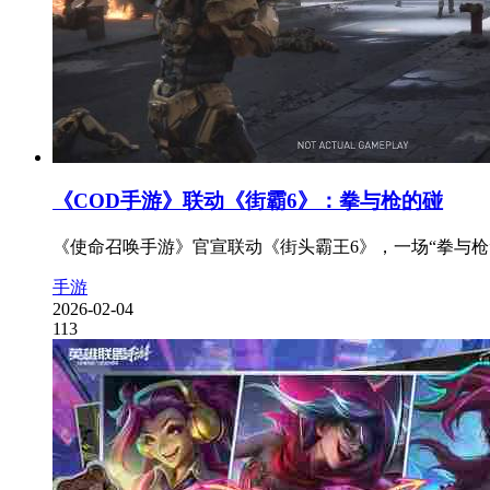
《COD手游》联动《街霸6》：拳与枪的碰
《使命召唤手游》官宣联动《街头霸王6》，一场“拳与枪”
手游
2026-02-04
113