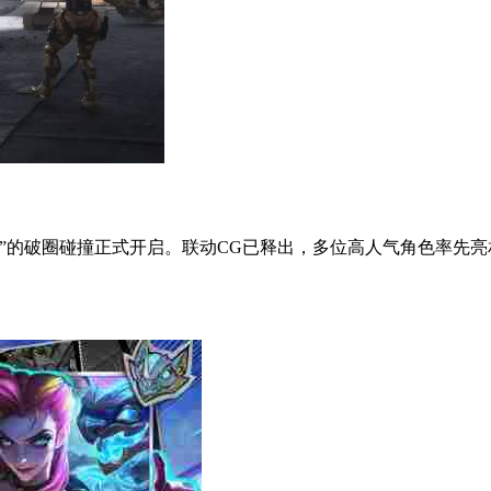
的破圈碰撞正式开启。联动CG已释出，多位高人气角色率先亮相。