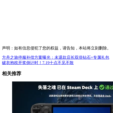
声明：如有信息侵犯了您的权益，请告知，本站将立刻删除。
方舟之旅停服补偿方案曝光：未退款店长双倍钻石+专属礼包
破衣抱枕开奖倒计时！7.19十点不见不散
相关推荐