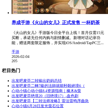
养成手游《火山的女儿》正式发售 一杯奶茶
《火山的女儿》手游版今日全平台上线！首月仅需15元
买断，承诺无任何内购与剧情删减。新增对话记录功
能，赠送两套限定服饰，并实现iOS/Android/TapPC三...
手游
2026-02-04
205
栏目热门
出发吧麦芬二转输出奶妈总结
出发吧麦芬二轉7級的法師就能秒殺絕境6（
心动小镇心动小镇8.4资源指南｜橡木&萤
出发吧麦芬绝境20（旧绝境17）-血色剧
出发吧麦芬【二转法师攻略】雷法雷鸣序曲急
心动小镇6月28日发光萤石位置