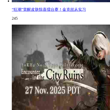
“狂潮”觉醒皮肤惊喜擂台赛！金克丝从实习
245