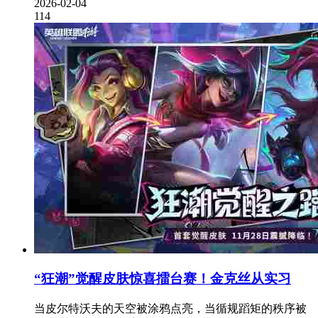
2026-02-04
114
“狂潮”觉醒皮肤惊喜擂台赛！金克丝从实习
当皮尔特沃夫的天空被涂鸦点亮，当循规蹈矩的秩序被