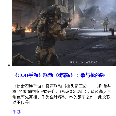
《COD手游》联动《街霸6》：拳与枪的碰
《使命召唤手游》官宣联动《街头霸王6》，一场“拳与
枪”的破圈碰撞正式开启。联动CG已释出，多位高人气
角色率先亮相。作为全球移动FPS的领军之作，此次联
动不仅是I...
手游