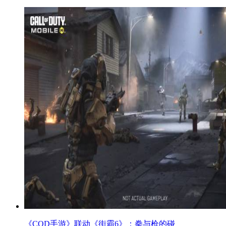
《COD手游》联动《街霸6》：拳与枪的碰