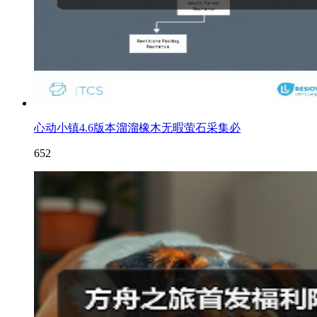
心动小镇4.6版本溜溜橡木无暇萤石采集必
652