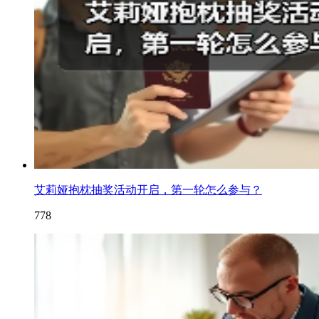
艾莉娅抱枕抽奖活动开启，第一轮怎么参与？
778