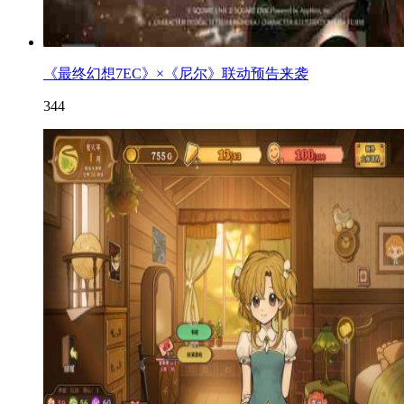
《最终幻想7EC》×《尼尔》联动预告来袭
344