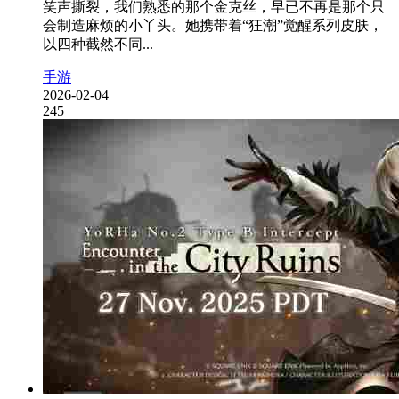
笑声撕裂，我们熟悉的那个金克丝，早已不再是那个只
会制造麻烦的小丫头。她携带着“狂潮”觉醒系列皮肤，
以四种截然不同...
手游
2026-02-04
245