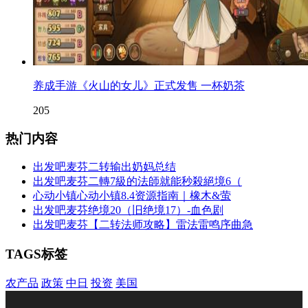
养成手游《火山的女儿》正式发售 一杯奶茶
205
热门内容
出发吧麦芬二转输出奶妈总结
出发吧麦芬二轉7級的法師就能秒殺絕境6（
心动小镇心动小镇8.4资源指南｜橡木&萤
出发吧麦芬绝境20（旧绝境17）-血色剧
出发吧麦芬【二转法师攻略】雷法雷鸣序曲急
TAGS标签
农产品
政策
中日
投资
美国