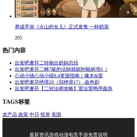
养成手游《火山的女儿》正式发售 一杯奶茶
205
热门内容
出发吧麦芬二转输出奶妈总结
出发吧麦芬二轉7級的法師就能秒殺絕境6（
心动小镇心动小镇8.4资源指南｜橡木&萤
出发吧麦芬绝境20（旧绝境17）-血色剧
出发吧麦芬【二转法师攻略】雷法雷鸣序曲急
TAGS标签
农产品
政策
中日
投资
美国
最新资讯
游戏
动漫
电竞
手游
免责说明