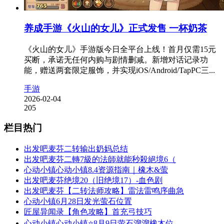
养成手游《火山的女儿》正式发售 一杯奶茶
《火山的女儿》手游版今日全平台上线！首月仅需15元
买断，承诺无任何内购与剧情删减。新增对话记录功
能，赠送两套限定服饰，并实现iOS/Android/TapPC三...
手游
2026-02-04
205
栏目热门
出发吧麦芬二转输出奶妈总结
出发吧麦芬二轉7級的法師就能秒殺絕境6（
心动小镇心动小镇8.4资源指南｜橡木&萤
出发吧麦芬绝境20（旧绝境17）-血色剧
出发吧麦芬【二转法师攻略】雷法雷鸣序曲急
心动小镇6月28日发光萤石位置
匠屋异闻录【角色攻略】首充弓技巧
心动小镇心动小镇⭐8月9日萤石溜溜橡木位