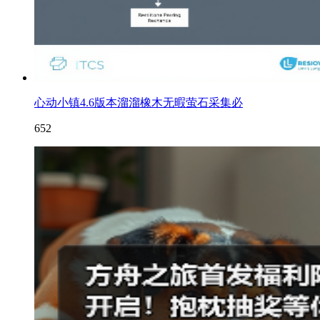
心动小镇4.6版本溜溜橡木无暇萤石采集必
652