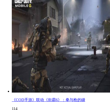
《COD手游》联动《街霸6》：拳与枪的碰
114