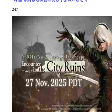
“狂潮”觉醒皮肤惊喜擂台赛！金克丝从实习
247