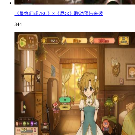
《最终幻想7EC》×《尼尔》联动预告来袭
344