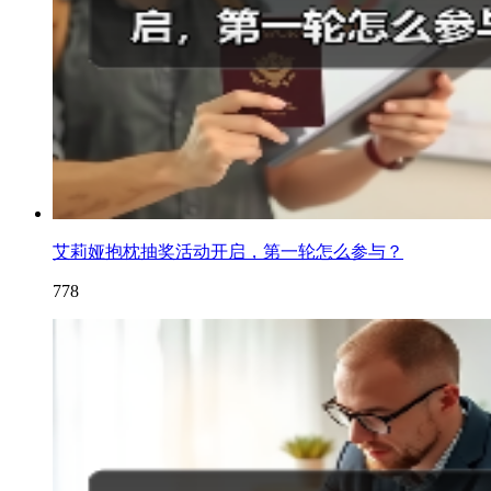
艾莉娅抱枕抽奖活动开启，第一轮怎么参与？
778