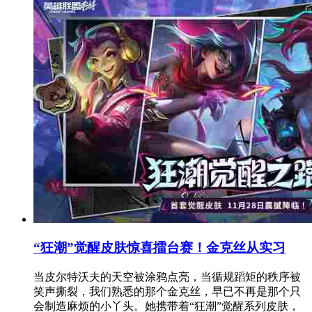
“狂潮”觉醒皮肤惊喜擂台赛！金克丝从实习
当皮尔特沃夫的天空被涂鸦点亮，当循规蹈矩的秩序被
笑声撕裂，我们熟悉的那个金克丝，早已不再是那个只
会制造麻烦的小丫头。她携带着“狂潮”觉醒系列皮肤，