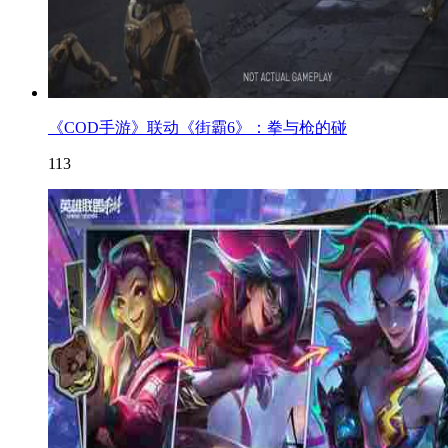
《COD手游》联动《街霸6》：拳与枪的碰
113