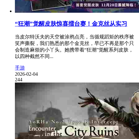
“狂潮”觉醒皮肤惊喜擂台赛！金克丝从实习
当皮尔特沃夫的天空被涂鸦点亮，当循规蹈矩的秩序被
笑声撕裂，我们熟悉的那个金克丝，早已不再是那个只
会制造麻烦的小丫头。她携带着“狂潮”觉醒系列皮肤，
以四种截然不同...
手游
2026-02-04
244