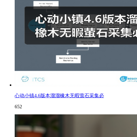
心动小镇4.6版本溜溜橡木无暇萤石采集必
652