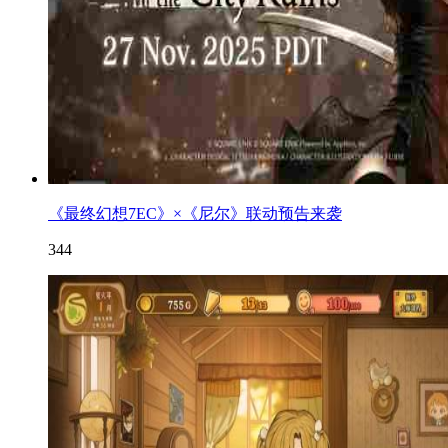
《最终幻想7EC》×《尼尔》联动预告来袭
344