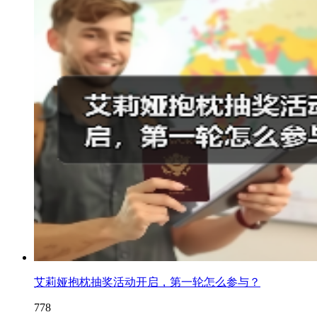
艾莉娅抱枕抽奖活动开启，第一轮怎么参与？
778