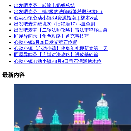
出发吧麦芬二转输出奶妈总结
出发吧麦芬二轉7級的法師就能秒殺絕境6（
心动小镇心动小镇8.4资源指南｜橡木&萤
出发吧麦芬绝境20（旧绝境17）-血色剧
出发吧麦芬【二转法师攻略】雷法雷鸣序曲急
匠屋异闻录【角色攻略】首充弓技巧
心动小镇6月28日发光萤石位置
心动小镇【心动小镇】收集年礼迎新春第二天
匠屋异闻录【店铺对决攻略】进攻基础篇
心动小镇心动小镇⭐8月9日萤石溜溜橡木位
最新内容