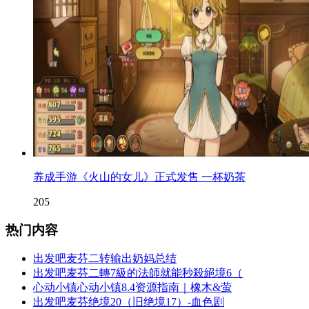
养成手游《火山的女儿》正式发售 一杯奶茶
205
热门内容
出发吧麦芬二转输出奶妈总结
出发吧麦芬二轉7級的法師就能秒殺絕境6（
心动小镇心动小镇8.4资源指南｜橡木&萤
出发吧麦芬绝境20（旧绝境17）-血色剧