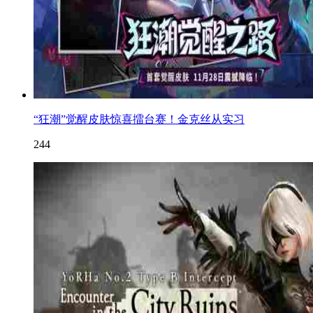
“狂潮”觉醒皮肤惊喜擂台赛！金克丝从实习
244