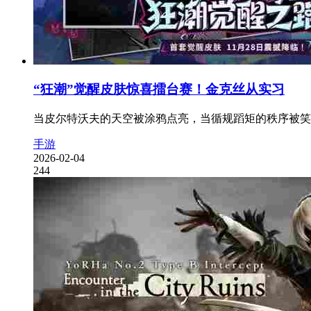
“狂潮”觉醒皮肤惊喜擂台赛！金克丝从实习
当皮尔特沃夫的天空被涂鸦点亮，当循规蹈矩的秩序被笑声
手游
2026-02-04
244