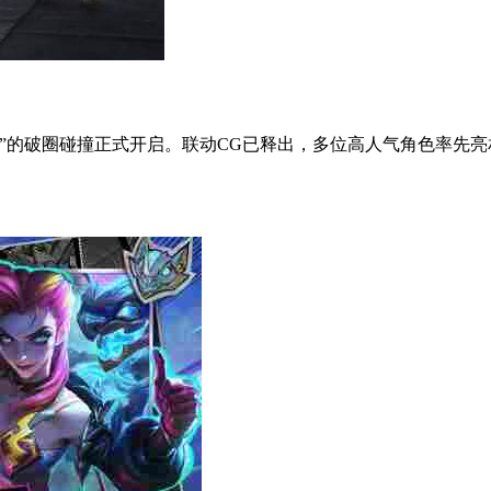
的破圈碰撞正式开启。联动CG已释出，多位高人气角色率先亮相。