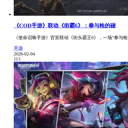
《COD手游》联动《街霸6》：拳与枪的碰
《使命召唤手游》官宣联动《街头霸王6》，一场“拳与枪”
手游
2026-02-04
113